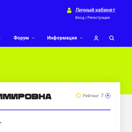
Личный кабинет
Вход / Регистрация
и
Форум
Информация
имировна
+
7
Рейтинг:
г