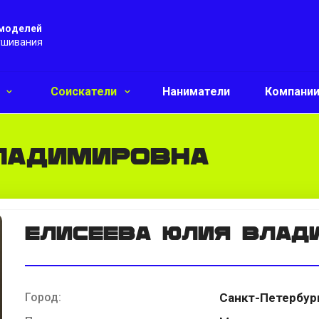
 моделей
ушивания
и
Соискатели
Наниматели
Компани
ладимировна
Елисеева Юлия Влад
Город:
Санкт-Петербур