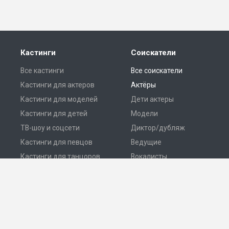
Кастинги
Соискатели
Все кастинги
Все соискатели
Кастинги для актеров
Актёры
Кастинги для моделей
Дети актеры
Кастинги для детей
Модели
ТВ-шоу и соцсети
Диктор/дубляж
Кастинги для певцов
Ведущие
Кастинги для танцоров
Вокалисты
Разместить кастинг
Танцоры
© 2026 Все права защищены.