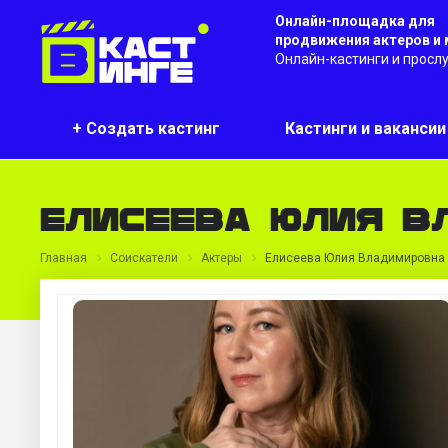
Онлайн-площадка для
продвижения актеров и
Онлайн-кастинги и просл
+ Создать кастинг
Кастинги и ваканси
Елисеева Юлия В
Главная
Соискатели
Актеры
Елисеева Юлия Владимировна