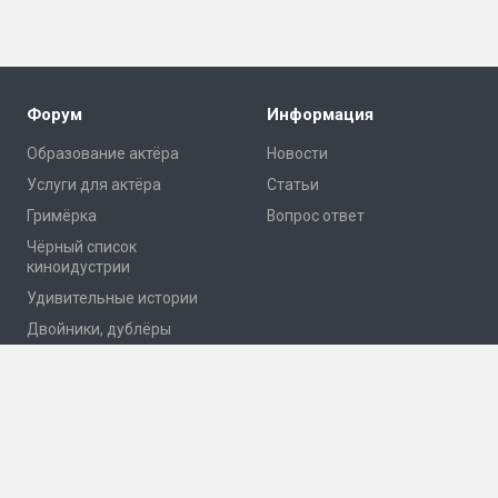
Форум
Информация
Образование актёра
Новости
Услуги для актёра
Статьи
Гримёрка
Вопрос ответ
Чёрный список
киноидустрии
Удивительные истории
Двойники, дублёры