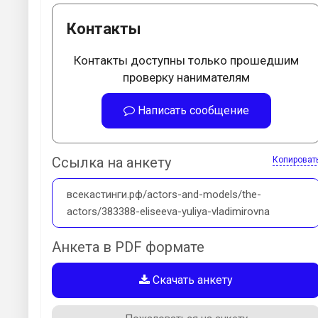
Контакты
Контакты доступны только прошедшим
проверку нанимателям
Написать сообщение
Ссылка на анкету
Копироват
всекастинги.рф/actors-and-models/the-
actors/383388-eliseeva-yuliya-vladimirovna
Анкета в PDF формате
Скачать анкету