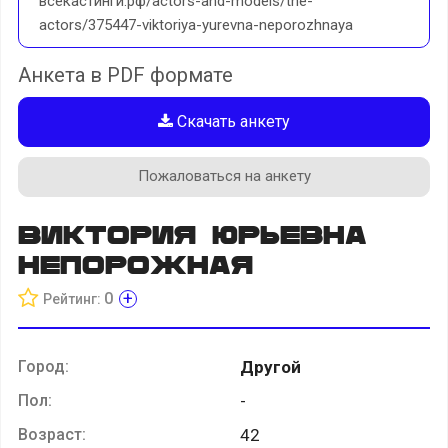
всекастинги.рф/actors-and-models/the-
actors/375447-viktoriya-yurevna-neporozhnaya
Анкета в PDF формате
Скачать анкету
Пожаловаться на анкету
Виктория Юрьевна
Непорожная
+
0
Рейтинг:
Город:
Другой
Пол:
-
Возраст:
42