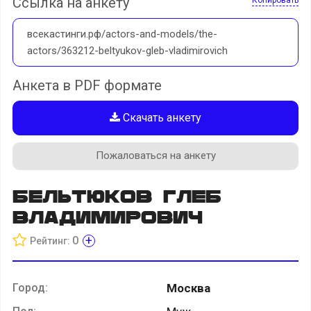
Ссылка на анкету
всекастинги.рф/actors-and-models/the-
actors/363212-beltyukov-gleb-vladimirovich
Анкета в PDF формате
Скачать анкету
Пожаловаться на анкету
Бельтюков Глеб
Владимирович
+
0
Рейтинг:
Город:
Москва