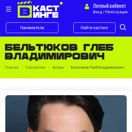
Личный кабинет
Вход / Регистрация
Наниматели
Найти кастинг
Бельтюков Глеб
Владимирович
Главная
Соискатели
Актеры
Бельтюков Глеб Владимирович