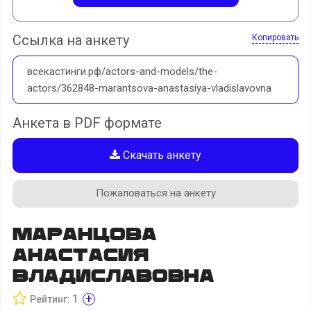
Ссылка на анкету
Копировать
всекастинги.рф/actors-and-models/the-
actors/362848-marantsova-anastasiya-vladislavovna
Анкета в PDF формате
Скачать анкету
Пожаловаться на анкету
Маранцова
Анастасия
Владиславовна
+
1
Рейтинг: