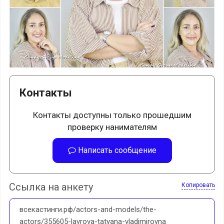
Контакты
Контакты доступны только прошедшим
проверку нанимателям
Написать сообщение
Ссылка на анкету
Копировать
всекастинги.рф/actors-and-models/the-
actors/355605-lavrova-tatyana-vladimirovna