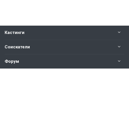
Кастинги
Соискатели
Форум
Информация
Наши контакты по техническим вопросам и
предложениям:
help@vkastinge.ru