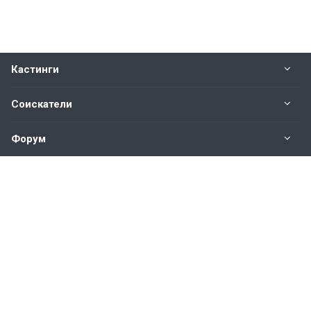
Кастинги
Соискатели
Форум
Информация
Наши контакты по техническим вопросам и
предложениям:
help@vkastinge.ru