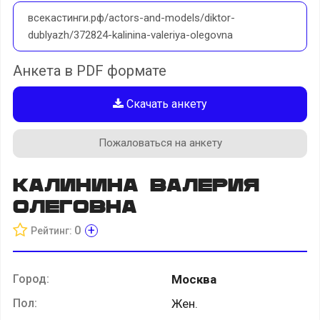
всекастинги.рф/actors-and-models/diktor-
dublyazh/372824-kalinina-valeriya-olegovna
Анкета в PDF формате
Скачать анкету
Пожаловаться на анкету
Калинина Валерия
Олеговна
+
0
Рейтинг:
Город:
Москва
Пол:
Жен.