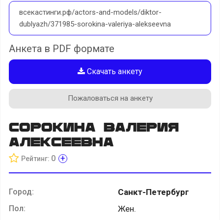
всекастинги.рф/actors-and-models/diktor-
dublyazh/371985-sorokina-valeriya-alekseevna
Анкета в PDF формате
Скачать анкету
Пожаловаться на анкету
Сорокина Валерия
Алексеевна
+
0
Рейтинг:
Город:
Санкт-Петербург
Пол:
Жен.