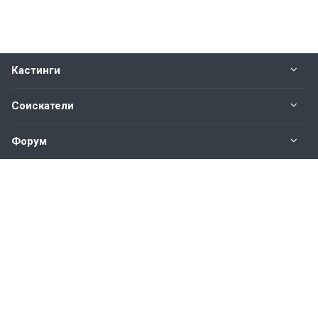
Кастинги
Соискатели
Форум
Информация
Наши контакты по техническим вопросам и
предложениям:
help@vkastinge.ru