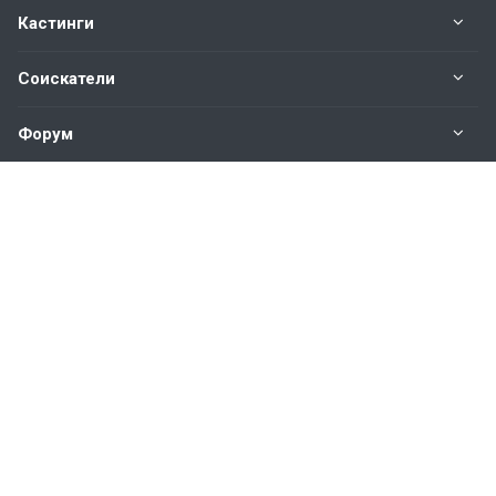
Кастинги
Соискатели
Форум
Информация
Наши контакты по техническим вопросам и
предложениям:
help@vkastinge.ru
© 2026 Все права защищены.