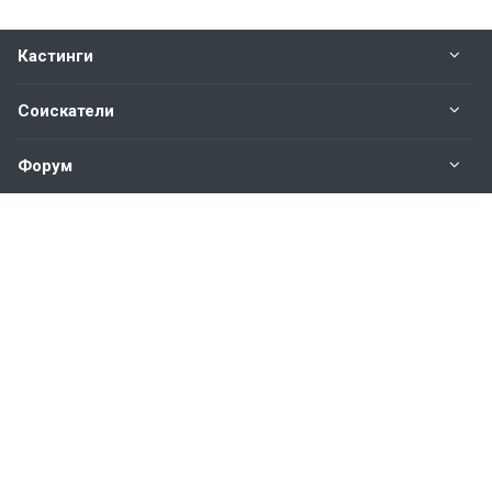
Кастинги
Соискатели
Форум
Информация
Наши контакты по техническим вопросам и
предложениям:
help@vkastinge.ru
© 2026 Все права защищены.