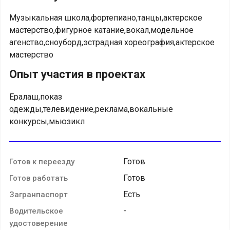
Музыкальная школа,фортепиано,танцы,актерское
мастерство,фигурное катание,вокал,модельное
агенство,сноуборд,эстрадная хореография,актерское
мастерство
Опыт участия в проектах
Ералаш,показ
одежды,телевидение,реклама,вокальные
конкурсы,мьюзикл
Готов
Готов к переезду
Готов
Готов работать
Есть
Загранпаспорт
-
Водительское
удостоверение