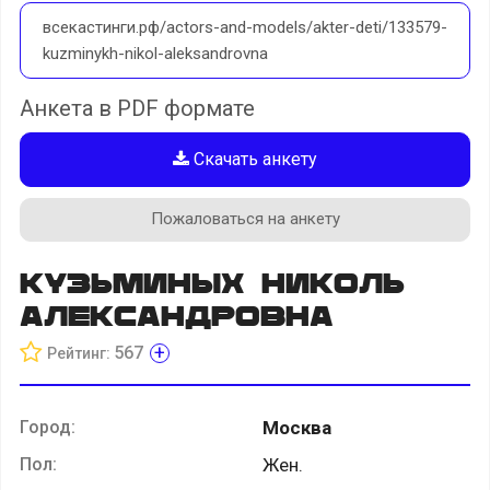
всекастинги.рф/actors-and-models/akter-deti/133579-
kuzminykh-nikol-aleksandrovna
Анкета в PDF формате
Скачать анкету
Пожаловаться на анкету
Кузьминых Николь
Александровна
+
567
Рейтинг:
Город:
Москва
Пол:
Жен.