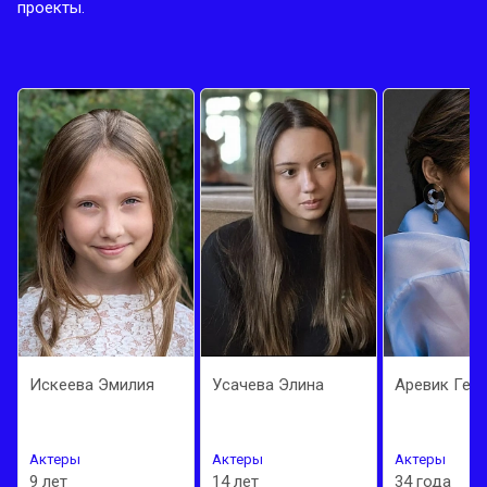
проекты.
Искеева Эмилия
Усачева Элина
Аревик Гевор
Актеры
Актеры
Актеры
9 лет
14 лет
34 года