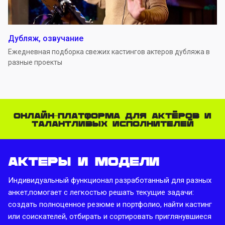
Дубляж, озвучание
Ежедневная подборка свежих кастингов актеров дубляжа в
разные проекты
Онлайн-платформа для актёров и
талантливых исполнителей
Актеры и модели
Индивидуальный функционал разработанный для разных
анкет,помогает с легкостью решать текущие задачи:
создать полноценное резюме и портфолио, найти кастинг
или соискателей, отбирать и сортировать приглянувшиеся