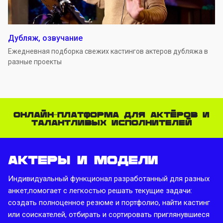
Дубляж, озвучание
Ежедневная подборка свежих кастингов актеров дубляжа в
разные проекты
Онлайн-платформа для актёров и
талантливых исполнителей
Актеры и модели
Индивидуальный функционал разработанный для разных
анкет,помогает с легкостью решать текущие задачи:
создать полноценное резюме и портфолио, найти кастинг
или соискателей, отбирать и сортировать приглянувшиеся