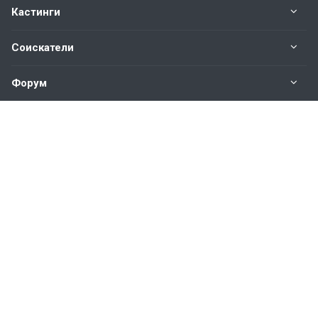
Кастинги
Соискатели
Форум
Информация
Наши контакты по техническим вопросам и
предложениям:
help@vkastinge.ru
© 2026 Все права защищены.