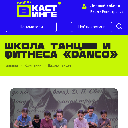
Личный кабинет
Вход / Регистрация
Наниматели
Найти кастинг
Школа танцев и
фитнеса «DanСo»
Главная
Компании
Школы танцев