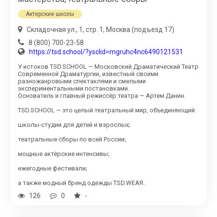
Актерские школы
Складочная ул., 1, стр. 1, Москва (подъезд 17)
8 (800) 700-23-58
https://tsd.school/?ysclid=mgruhc4nc6490121531
У истоков TSD.SCHOOL — Московский Драматический Театр
Современной Драматургии, известный своими
разножанровыми спектаклями и смелыми
экспериментальными постановками.
Основатель и главный режиссёр театра — Артем Данин.
TSD.SCHOOL — это целый театральный мир, объединяющий:
школы-студии для детей и взрослых;
театральные сборы по всей России;
мощные актёрские интенсивы;
ежегодные фестивали;
а также модный бренд одежды TSD.WEAR.
126
0
-