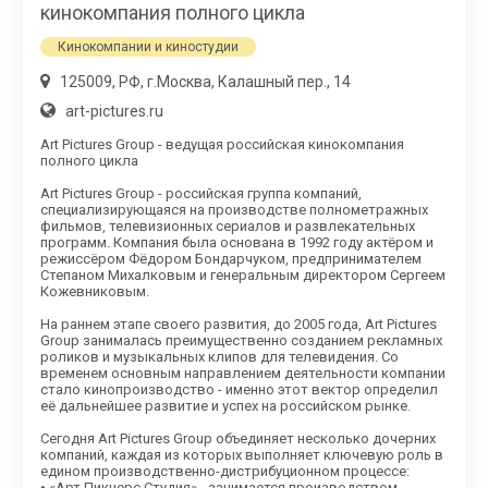
кинокомпания полного цикла
Кинокомпании и киностудии
125009, РФ, г.Москва, Калашный пер., 14
art-pictures.ru
Art Pictures Group - ведущая российская кинокомпания
полного цикла
Art Pictures Group - российская группа компаний,
специализирующаяся на производстве полнометражных
фильмов, телевизионных сериалов и развлекательных
программ. Компания была основана в 1992 году актёром и
режиссёром Фёдором Бондарчуком, предпринимателем
Степаном Михалковым и генеральным директором Сергеем
Кожевниковым.
На раннем этапе своего развития, до 2005 года, Art Pictures
Group занималась преимущественно созданием рекламных
роликов и музыкальных клипов для телевидения. Со
временем основным направлением деятельности компании
стало кинопроизводство - именно этот вектор определил
её дальнейшее развитие и успех на российском рынке.
Сегодня Art Pictures Group объединяет несколько дочерних
компаний, каждая из которых выполняет ключевую роль в
едином производственно-дистрибуционном процессе:
• «Арт Пикчерс Студия» - занимается производством