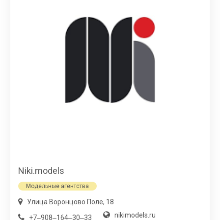
Niki.models
Модельные агентства
Улица Воронцово Поле, 18
nikimodels.ru
+7‒908‒164‒30‒33