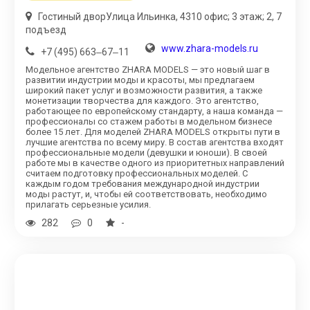
​Гостиный двор​Улица Ильинка, 4​310 офис; 3 этаж; 2, 7
подъезд
www.zhara-models.ru
+7 (495) 663‒67‒11
Модельное агентство ZHARA MODELS — это новый шаг в
развитии индустрии моды и красоты, мы предлагаем
широкий пакет услуг и возможности развития, а также
монетизации творчества для каждого. Это агентство,
работающее по европейскому стандарту, а наша команда —
профессионалы со стажем работы в модельном бизнесе
более 15 лет. Для моделей ZHARA MODELS открыты пути в
лучшие агентства по всему миру. В состав агентства входят
профессиональные модели (девушки и юноши). В своей
работе мы в качестве одного из приоритетных направлений
считаем подготовку профессиональных моделей. С
каждым годом требования международной индустрии
моды растут, и, чтобы ей соответствовать, необходимо
прилагать серьезные усилия.
282
0
-