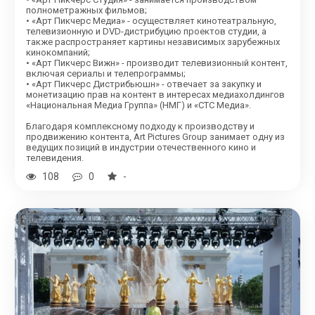
полнометражных фильмов;
• «Арт Пикчерс Медиа» - осуществляет кинотеатральную,
телевизионную и DVD-дистрибуцию проектов студии, а
также распространяет картины независимых зарубежных
кинокомпаний;
• «Арт Пикчерс Вижн» - производит телевизионный контент,
включая сериалы и телепрограммы;
• «Арт Пикчерс Дистрибьюшн» - отвечает за закупку и
монетизацию прав на контент в интересах медиахолдингов
«Национальная Медиа Группа» (НМГ) и «СТС Медиа».
Благодаря комплексному подходу к производству и
продвижению контента, Art Pictures Group занимает одну из
ведущих позиций в индустрии отечественного кино и
телевидения.
108
0
-