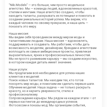
"Niki.Models" — это больше, чем просто модельное
агентство. Мы — команда людей, вдохновленных красотой,
стилем и мечтами. Наше агентство создано, чтобы
находить таланты, раскрывать их потенциал и помогать в
создании уникальных историй успеха. Мы верим, что
каждый человек по-своему прекрасен, и наша цель —
показать это миру.
Наша миссия:
Мы видим себя проводником между миром моды и
талантливыми людьми. Наша миссия — вдохновлять,
поддерживать и создавать. Мы работаем, чтобы дать
возможность моделям, дизайнерам, брендам и агентствам
воплощать их самые амбициозные проекты, привлекая
выразительных, ярких и профессиональных личностей.
Мы не просто развиваем карьеру — мы создаем искусство,
в котором каждая деталь имеет значение.
Наши услуги:
Мы предлагаем всё необходимое для успеха наших
клиентов и моделей:
Поиск новых талантов: Мы находим тех, кто готов
покорять мир моды, и помогаем им сделать первые шаги.
Обучение моделей: Наша задача — не только раскрыть
красоту, но и научить уверенности, стилю и
профессионализму.
Сопровождение карьеры: Мы рядом на каждом этапе — от
первых кастингов до международных успехов.
Фотосессии и показы мод: Мы организуем события,