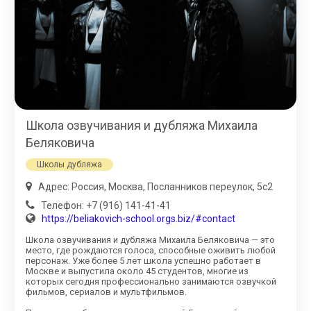
Школа озвучивания и дубляжа Михаила
Беляковича
Школы дубляжа
Адрес: Россия, Москва, Посланников переулок, 5с2
Телефон: +7 (916) 141-41-41
https://beliakovich-school.orgs.biz/#contact
Школа озвучивания и дубляжа Михаила Беляковича — это
место, где рождаются голоса, способные оживить любой
персонаж. Уже более 5 лет школа успешно работает в
Москве и выпустила около 45 студентов, многие из
которых сегодня профессионально занимаются озвучкой
фильмов, сериалов и мультфильмов.