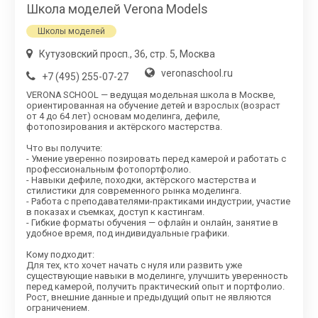
Школа моделей Verona Models
Школы моделей
Кутузовский просп., 36, стр. 5, Москва
veronaschool.ru
+7 (495) 255-07-27
VERONA SCHOOL — ведущая модельная школа в Москве,
ориентированная на обучение детей и взрослых (возраст
от 4 до 64 лет) основам моделинга, дефиле,
фотопозирования и актёрского мастерства.
Что вы получите:
- Умение уверенно позировать перед камерой и работать с
профессиональным фотопортфолио.
- Навыки дефиле, походки, актёрского мастерства и
стилистики для современного рынка моделинга.
- Работа с преподавателями-практиками индустрии, участие
в показах и съемках, доступ к кастингам.
- Гибкие форматы обучения — офлайн и онлайн, занятие в
удобное время, под индивидуальные графики.
Кому подходит:
Для тех, кто хочет начать с нуля или развить уже
существующие навыки в моделинге, улучшить уверенность
перед камерой, получить практический опыт и портфолио.
Рост, внешние данные и предыдущий опыт не являются
ограничением.