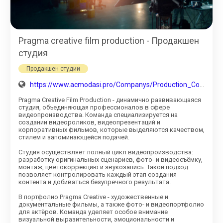
Pragma creative film production - Продакшен
студия
Продакшен студии
https://www.acmodasi.pro/Companys/Production_Companies/pragma-creative-film-production.html
Pragma Creative Film Production - динамично развивающаяся
студия, объединяющая профессионалов в сфере
видеопроизводства. Команда специализируется на
создании видеороликов, видеопрезентаций и
корпоративных фильмов, которые выделяются качеством,
стилем и запоминающейся подачей.
Студия осуществляет полный цикл видеопроизводства:
разработку оригинальных сценариев, фото- и видеосъёмку,
монтаж, цветокоррекцию и звукозапись. Такой подход
позволяет контролировать каждый этап создания
контента и добиваться безупречного результата.
В портфолио Pragma Creative - художественные и
документальные фильмы, а также фото- и видеопортфолио
для актёров. Команда уделяет особое внимание
визуальной выразительности, эмоциональности и