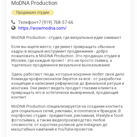
MoDNA Production
Продакшен студии
Телефон+7 (919) 768-57-66
https://wowmodna.com/
MoDNA Production - студия, где визуальные идеи оживают
Если вы ищете место, где умеют превращать обычные
кадры в мощный инструмент продвижения - добро
пожаловать в MoDNA Production. Это продакшн-студия в
Москве, где каждый проект - это не просто съёмка, а
тщательно продуманное визуальное высказывание.
Здесь работают люди, которые искренне любят своё дело.
Команда профессионалов берётся за всё - от разработки
концепции и написания референсов до финальной ретуши и
монтажа. Они умеют видеть продукт глазами клиента и
превращать его в эстетически выверенный, продающий
контент.
MoDNA Production специализируется на создании контента
для социальных сетей, рекламы, e-commerce и брендов. В
портфолио студии - предметная, рекламная, lifestyle и food-
фотосъёмка, а также видеопроизводство любой
сложности: от коротких роликов для Instagram до
масштабных кампаний и YouTube-проектов.