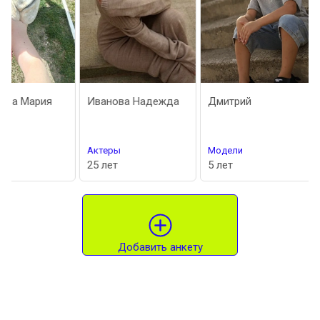
я
Иванова Надежда
Дмитрий
Хорошав
Ивановн
Актеры
Модели
Актеры
25 лет
5 лет
22 года
Добавить анкету