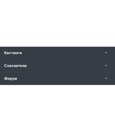
Кастинги
Соискатели
Форум
Информация
Наши контакты по техническим вопросам и
предложениям: