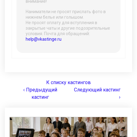
внимание!
Наниматели не просят прислать фото в
нижнем белье или голышом.
Не просят оплату для вступления в
закрытые чаты и другие подозрительные
условия. Почта для обращений:
help@vkastinge.ru
К списку кастингов
‹ Предыдущий
Следующий кастинг
кастинг
›