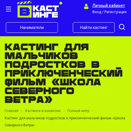
Личный кабинет
Вход / Регистрация
Наниматели
Найти кастинг
Кастинг для
мальчиков
подростков в
приключенческий
фильм «Школа
Северного
Ветра»
Главная
Кастинги и вакансии
Полный метр
Кастинг для мальчиков подростков в приключенческий фильм «Школа
Северного Ветра»