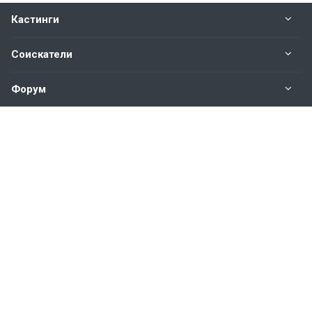
Кастинги
Соискатели
Форум
Информация
Наши контакты по техническим вопросам и
предложениям:
help@vkastinge.ru
© 2026 Все права защищены.