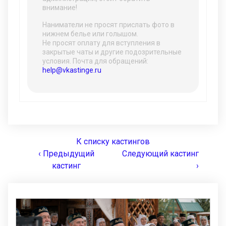
внимание!
Наниматели не просят прислать фото в
нижнем белье или голышом.
Не просят оплату для вступления в
закрытые чаты и другие подозрительные
условия. Почта для обращений:
help@vkastinge.ru
К списку кастингов
‹ Предыдущий
Следующий кастинг
кастинг
›