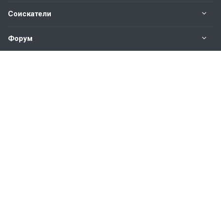
Соискатели
Форум
Информация
Наши контакты по техническим вопросам и
предложениям:
help@vkastinge.ru
© 2026 Все права защищены.