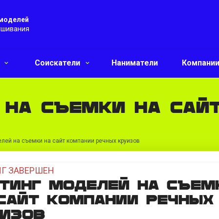
 моделей
ушивания
и
Соискатели
Наниматели
Компани
 на съемки на сай
лей на съемки на сайт компании речных круизов
Г ЗАВЕРШЕН
тинг моделей на съем
сайт компании речных
уизов