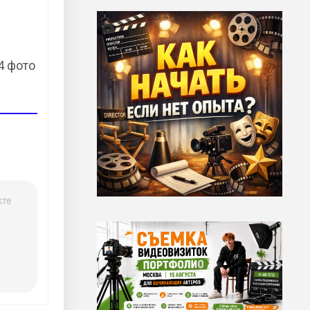
4 фото
кте