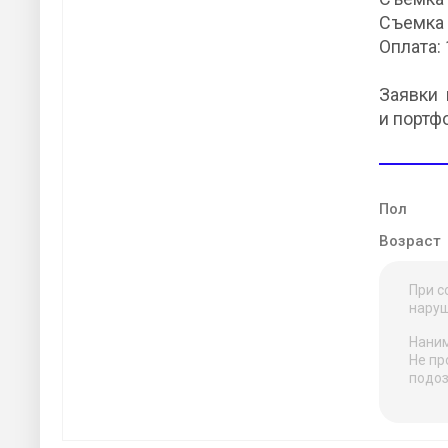
Съемка 
Оплата:
Заявки 
и портф
Пол
Возраст
При с
наруш
Наним
Не пр
подоз