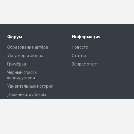
Форум
Информация
Образование актёра
Новости
Услуги для актёра
Статьи
Гримёрка
Вопрос ответ
Чёрный список
киноидустрии
Удивительные истории
Двойники, дублёры