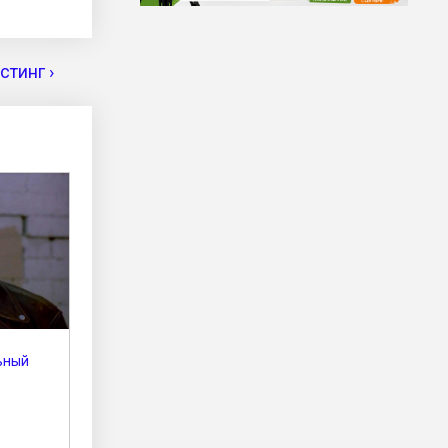
тинг ›
ьный