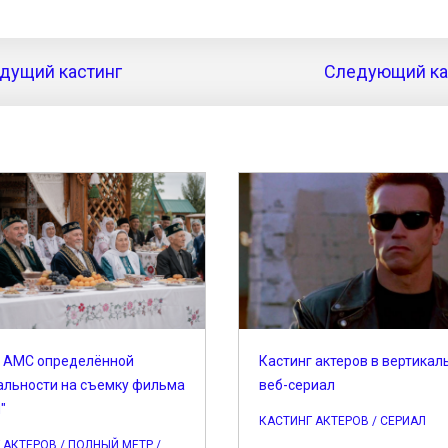
дущий кастинг
Следующий кас
г АМС определённой
Кастинг актеров в вертикал
альности на съемку фильма
веб-сериал
"
КАСТИНГ АКТЕРОВ / СЕРИАЛ
 АКТЕРОВ / ПОЛНЫЙ МЕТР /