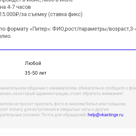
на 4-7 часов
 15.000₽/за съемку (ставка фикс)
по формату «Питер»: ФИО,рост/параметры/возраст,3-
олио.
Любой
35-50 лет
омнительном общении с нанимателем, обязательно сообщите о фа
ения, на который администрации, стоит обратить внимание!
атели не просят прислать фото в нижнем белье или голышом.
осят оплату для вступления в закрытые чаты и другие
рительные условия. Почта для обращений:
help@vkastinge.ru