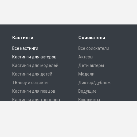
Кастинги
Соискатели
Все кастинги
Все соискатели
Кастинги для актеров
Актёры
Кастинги для моделей
Дети актеры
Кастинги для детей
Модели
ТВ-шоу и соцсети
Диктор/дубляж
Кастинги для певцов
Ведущие
Кастинги для танцоров
Вокалисты
Разместить кастинг
Танцоры
© 2026 Все права защищены.