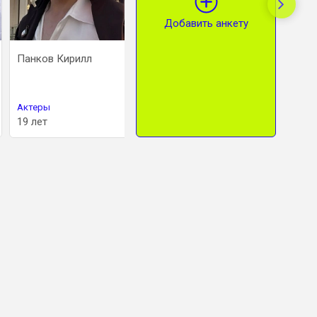
Добавить анкету
Панков Кирилл
Бутенко Ольга
Конно
Актеры
Актеры
Актер
19 лет
44 года
29 лет