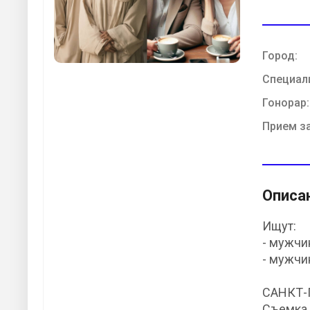
Город:
Специал
Гонорар:
Прием з
Описа
Ищут:
- мужчи
- мужчи
САНКТ-
Съемка 