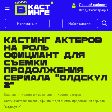
Личный кабинет
Вход / Регистрация
Наниматели
Найти кастинг
Кастинг актеров
на роль
официант для
съемки
продолжения
сериала "Олдскул
2"
Главная
Кастинги и вакансии
Кастинг актеров
Кастинг актеров на роль официант для съемки продолжения сериала
"Олдскул 2"