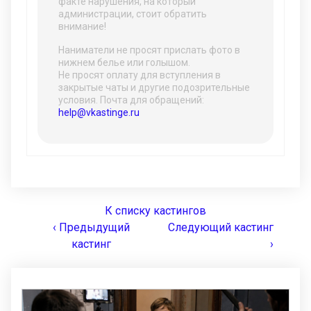
факте нарушения, на который
администрации, стоит обратить
внимание!
Наниматели не просят прислать фото в
нижнем белье или голышом.
Не просят оплату для вступления в
закрытые чаты и другие подозрительные
условия. Почта для обращений:
help@vkastinge.ru
К списку кастингов
‹ Предыдущий
Следующий кастинг
кастинг
›