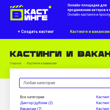
Онлайн-площадка для
продвижения актеров и
Онлайн-кастинги и просл
+ Создать кастинг
Кастинги и ваканси
Кастинги и вака
Главная
Кастинги и вакансии
Все категории
Кастинг
Диктор/дубляж (2)
Кастинг
Вакансии (7)
Кастинг