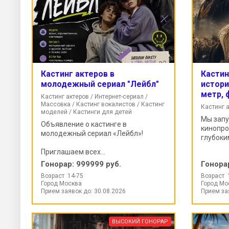
Кастинг актеров в
Кастин
молодежный сериал "Лейбл"
истори
метр, 
Кастинг актеров / Интернет-сериал /
Массовка / Кастинг вокалистов / Кастинг
Кастинг 
моделей / Кастинги для детей
Мы зап
Объявление о кастинге в
кинопро
молодежный сериал «Лейбл»!
глубоким
Приглашаем всех...
Гонорар:
999999 руб.
Гонора
Возраст 14-75
Возраст 
Город Москва
Город Мо
Прием заявок до: 30.08.2026
Прием за
ВЫСОКИЙ ГОНОРАР