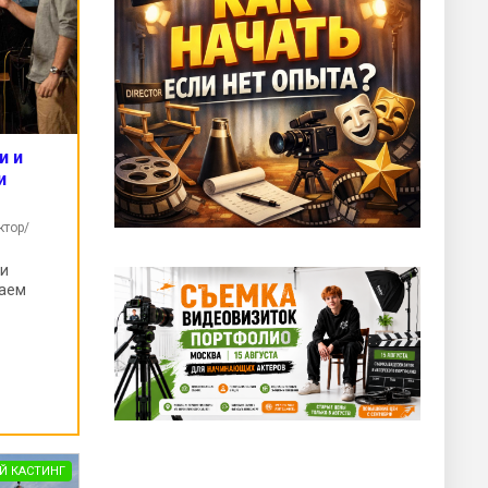
и и
и
ктор/
 и
раем
Й КАСТИНГ