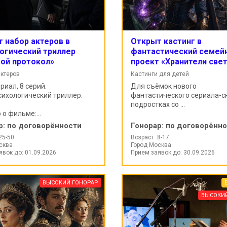
 набор актеров в
Открыт кастинг в
огический триллер
фантастический семей
ой протокол»
проект «Хранители свет
актеров
Кастинги для детей
риал, 8 серий.
Для съёмок нового
сихологический триллер.
фантастического сериала-с
подростках со ...
о фильме:...
р:
по договорённости
Гонорар:
по договорённ
25-50
Возраст 8-17
сква
Город Москва
явок до: 01.09.2026
Прием заявок до: 30.09.2026
ВЫСОКИЙ ГОНОРАР
ВЫСОКИ