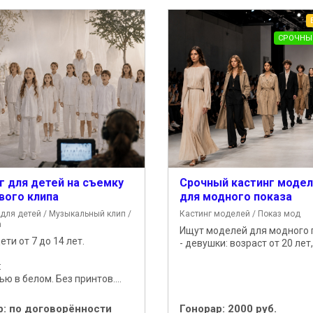
СРОЧНЫ
г для детей на съемку
Срочный кастинг моде
вого клипа
для модного показа
 для детей / Музыкальный клип /
Кастинг моделей / Показ мод
а
Ищут моделей для модного 
ти от 7 до 14 лет.
- девушки: возраст от 20 лет, 
:
ю в белом. Без принтов....
р:
по договорённости
Гонорар:
2000 руб.