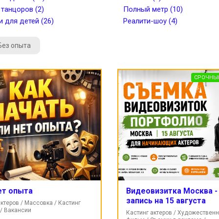
 танцоров (2)
Полный метр (10)
и для детей (26)
Реалити-шоу (4)
Без опыта
СРОЧНЫ
ет опыта
Видеовизитка Москва -
запись на 15 августа
ктеров / Массовка / Кастинг
/ Вакансии
Кастинг актеров / Художествен