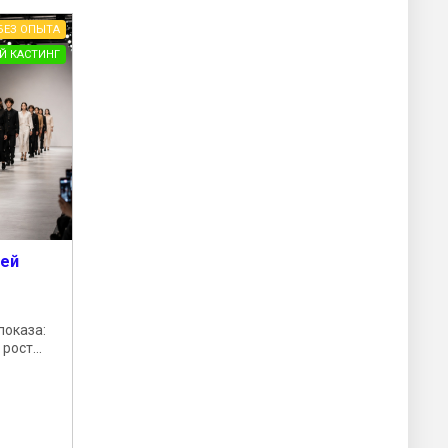
БЕЗ ОПЫТА
Й КАСТИНГ
лей
показа:
рост...