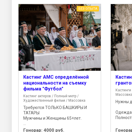
БЕЗ ОПЫТА
Кастинг АМС определённой
Кастин
национальности на съемку
гранто
фильма "Футбол"
Кастинги
Массовк
Кастинг актеров / Полный метр /
Художественный фильм / Массовка
Нужны де
Требуются ТОЛЬКО БАШКИРЫ И
Одежда
ТАТАРЫ
Полность
Мужчины и Женщины 65+лет.
...
Гонорар:
4000 руб.
Гонора