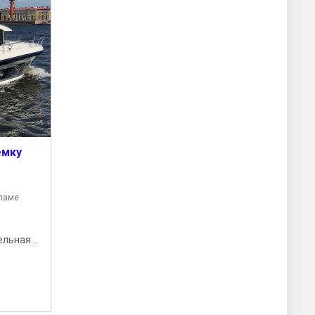
емку
кламе
льная...