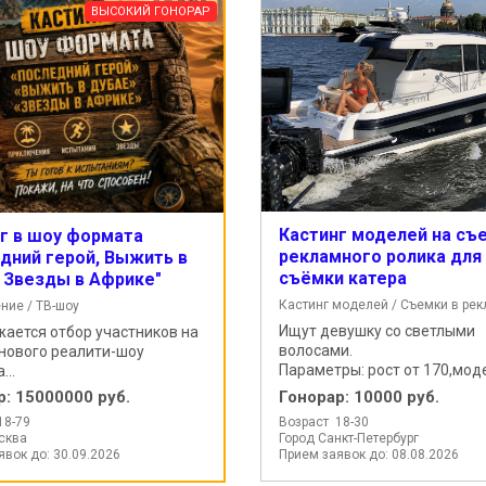
ВЫСОКИЙ ГОНОРАР
Кастинг моделей на съ
г в шоу формата
рекламного ролика для
дний герой, Выжить в
съёмки катера
 Звезды в Африке"
Кастинг моделей / Съемки в ре
ние / ТВ-шоу
Ищут девушку со светлыми
ается отбор участников на
волосами.
нового реалити-шоу
Параметры: рост от 170,моде
...
р:
15000000 руб.
Гонорар:
10000 руб.
18-79
Возраст 18-30
сква
Город Санкт-Петербург
явок до: 30.09.2026
Прием заявок до: 08.08.2026