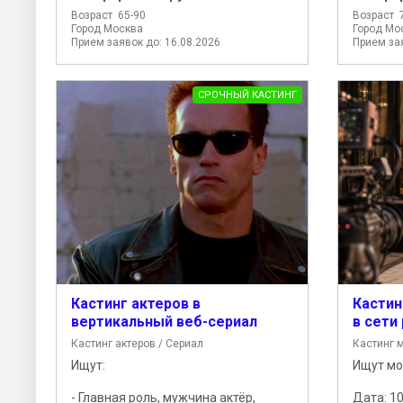
Возраст 65-90
Возраст 
Город Москва
Город Мо
Прием заявок до: 16.08.2026
Прием зая
СРОЧНЫЙ КАСТИНГ
Кастинг актеров в
Кастин
вертикальный веб-сериал
в сети
Кастинг актеров / Сериал
Кастинг 
Ищут:
Ищут мо
- Главная роль, мужчина актёр,
Дата: 10