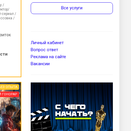
у /
Все услуги
иктор/
-сериал /
ссовка /
зиток
Личный кабинет
Вопрос ответ
ости
Реклама на сайте
Вакансии
БЕЗ ОПЫТА
Й ГОНОРАР