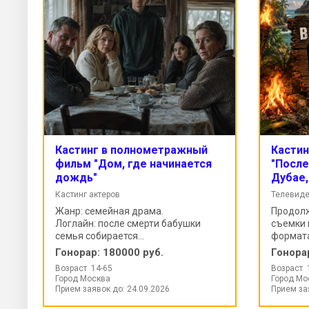
Кастинг в полнометражный
Кастин
фильм "Дом, где начинается
"После
дождь"
Дубае,
Кастинг актеров
Телевиде
Жанр: семейная драма.
Продолж
Логлайн: после смерти бабушки
съемки 
семья собирается...
формата
Гонорар:
180000 руб.
Гонора
Возраст 14-65
Возраст 
Город Москва
Город Мо
Прием заявок до: 24.09.2026
Прием за