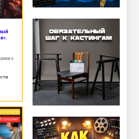
ный
а».
казки о
ости
БЕЗ ОПЫТА
Й ГОНОРАР