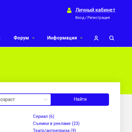
Личный кабинет
Вход / Регистрация
и
Форум
Информация
Найти
Сериал (6)
Съемки в рекламе (23)
Театр/антреприза (9)