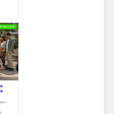
Й КАСТИНГ
 и
ля
аме /
: