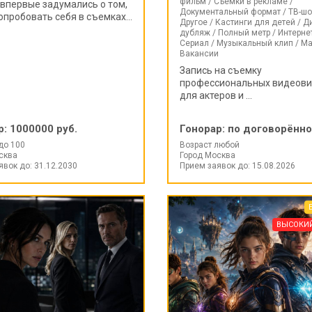
фильм / Съемки в рекламе /
 впервые задумались о том,
Документальный формат / ТВ-шо
опробовать себя в съемках...
Другое / Кастинги для детей / Д
дубляж / Полный метр / Интернет
Сериал / Музыкальный клип / Ма
Вакансии
Запись на съемку
профессиональных видеови
для актеров и ...
р:
1000000 руб.
Гонорар:
по договорённ
до 100
Возраст любой
сква
Город Москва
явок до: 31.12.2030
Прием заявок до: 15.08.2026
ВЫСОКИ