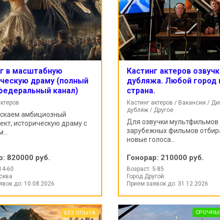
г в масштабную
Кастинг актеров озвучк
ческую драму (полный
дубляжа. Любой город 
федеральный канал)
страна.
актеров
Кастинг актеров / Вакансии / Ди
дубляж / Другое
ускаем амбициозный
Для озвучки мультфильмов
ект, историческую драму с
зарубежных фильмов отби
...
новые голоса...
р:
820000 руб.
Гонорар:
210000 руб.
14-60
Возраст 5-85
сква
Город Другой
явок до: 10.08.2026
Прием заявок до: 31.12.2026
СРОЧНЫ
БЕЗ ОПЫТА