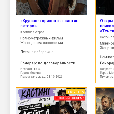
«Хрупкие горизонты» кастинг
Открыт
актеров
психол
«Тенев
Кастинг актеров
Кастинг 
Полнометражный фильм.
Жанр: драма взросления.
Мини-се
Жанр: п
Лето на побережье ...
Немного 
Гонорар:
по договорённости
Гонора
Возраст 18-40
Возраст 
Город Москва
Город Мо
Прием заявок до: 01.10.2026
Прием за
БЕЗ ОПЫТА
ВЫСОКИЙ ГОНОРАР