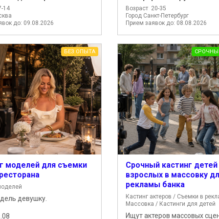
7-14
Возраст 20-35
сква
Город Санкт-Петербург
вок до: 09.08.2026
Прием заявок до: 08.08.2026
БЕЗ ОПЫТА
СРОЧНЫ
г моделей для съемки
Срочный кастинг детей
 ресторана
взрослых в массовку д
рекламы банка
моделей
Кастинг актеров / Съемки в рекл
дель девушку.
Массовка / Кастинги для детей
Ищут актеров массовых сцен
.08