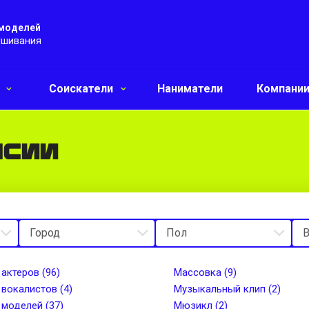
 моделей
ушивания
и
Соискатели
Наниматели
Компани
нсии
 актеров (96)
Массовка (9)
 вокалистов (4)
Музыкальный клип (2)
 моделей (37)
Мюзикл (2)