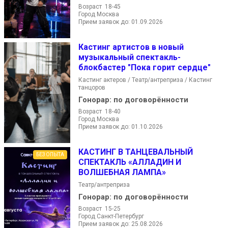
Возраст 18-45
Город Москва
Прием заявок до: 01.09.2026
Кастинг артистов в новый
музыкальный спектакль-
блокбастер "Пока горит сердце"
Кастинг актеров / Театр/антреприза / Кастинг
танцоров
Гонорар:
по договорённости
Возраст 18-40
Город Москва
Прием заявок до: 01.10.2026
КАСТИНГ В ТАНЦЕВАЛЬНЫЙ
БЕЗ ОПЫТА
СПЕКТАКЛЬ «АЛЛАДИН И
ВОЛШЕБНАЯ ЛАМПА»
Театр/антреприза
Гонорар:
по договорённости
Возраст 15-25
Город Санкт-Петербург
Прием заявок до: 25.08.2026