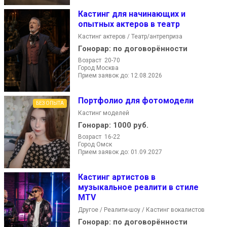
Кастинг для начинающих и
опытных актеров в театр
Кастинг актеров / Театр/антреприза
Гонорар:
по договорённости
Возраст 20-70
Город Москва
Прием заявок до: 12.08.2026
Портфолио для фотомодели
БЕЗ ОПЫТА
Кастинг моделей
Гонорар:
1000 руб.
Возраст 16-22
Город Омск
Прием заявок до: 01.09.2027
Кастинг артистов в
музыкальное реалити в стиле
MTV
Другое / Реалити-шоу / Кастинг вокалистов
Гонорар:
по договорённости