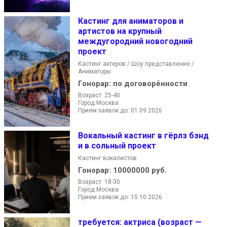
Кастинг для аниматоров и
артистов на крупный
междугородний новогодний
проект
Кастинг актеров / Шоу представление /
Аниматоры
Гонорар:
по договорённости
Возраст 25-40
Город Москва
Прием заявок до: 01.09.2026
Вокальный кастинг в гёрлз бэнд
и в сольный проект
Кастинг вокалистов
Гонорар:
10000000 руб.
Возраст 18-30
Город Москва
Прием заявок до: 15.10.2026
требуется: актриса (возраст —