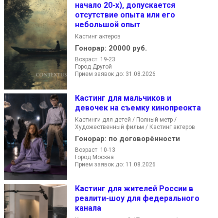
начало 20-х), допускается
отсутствие опыта или его
небольшой опыт
Кастинг актеров
Гонорар:
20000 руб.
Возраст 19-23
Город Другой
Прием заявок до: 31.08.2026
Кастинг для мальчиков и
девочек на съемку кинопреокта
Кастинги для детей / Полный метр /
Художественный фильм / Кастинг актеров
Гонорар:
по договорённости
Возраст 10-13
Город Москва
Прием заявок до: 11.08.2026
Кастинг для жителей России в
реалити-шоу для федерального
канала