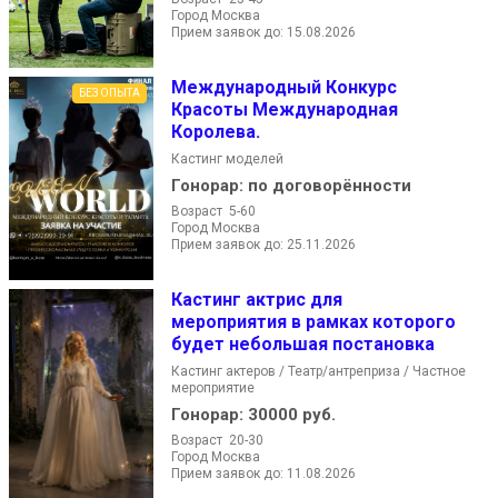
Город Москва
Прием заявок до: 15.08.2026
Международный Конкурс
БЕЗ ОПЫТА
Красоты Международная
Королева.
Кастинг моделей
Гонорар:
по договорённости
Возраст 5-60
Город Москва
Прием заявок до: 25.11.2026
Кастинг актрис для
мероприятия в рамках которого
будет небольшая постановка
Кастинг актеров / Театр/антреприза / Частное
мероприятие
Гонорар:
30000 руб.
Возраст 20-30
Город Москва
Прием заявок до: 11.08.2026