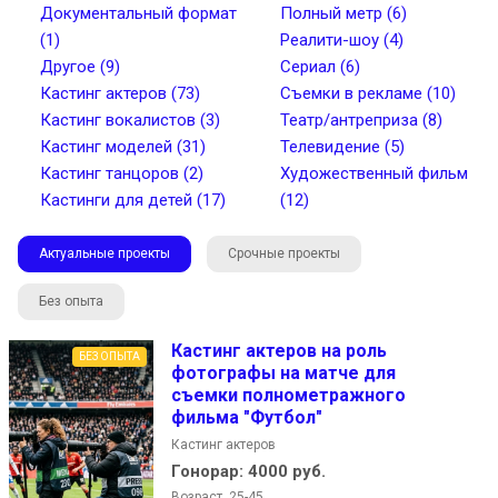
Документальный формат
Полный метр (6)
(1)
Реалити-шоу (4)
Другое (9)
Сериал (6)
Кастинг актеров (73)
Съемки в рекламе (10)
Найти
Кастинг вокалистов (3)
Театр/антреприза (8)
Кастинг моделей (31)
Телевидение (5)
Кастинг танцоров (2)
Художественный фильм
Кастинги для детей (17)
(12)
Актуальные проекты
Срочные проекты
Без опыта
Кастинг актеров на роль
БЕЗ ОПЫТА
фотографы на матче для
съемки полнометражного
фильма "Футбол"
Кастинг актеров
Гонорар:
4000 руб.
Возраст 25-45