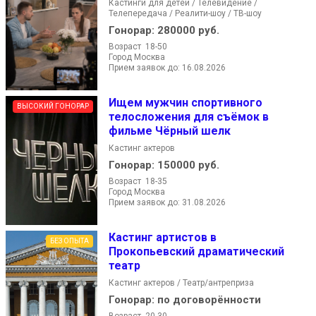
Кастинги для детей / Телевидение /
Телепередача / Реалити-шоу / ТВ-шоу
Гонорар:
280000 руб.
Возраст 18-50
Город Москва
Прием заявок до: 16.08.2026
Ищем мужчин спортивного
ВЫСОКИЙ ГОНОРАР
телосложения для съёмок в
фильме Чёрный шелк
Кастинг актеров
Гонорар:
150000 руб.
Возраст 18-35
Город Москва
Прием заявок до: 31.08.2026
Кастинг артистов в
БЕЗ ОПЫТА
Прокопьевский драматический
театр
Кастинг актеров / Театр/антреприза
Гонорар:
по договорённости
Возраст 20-30