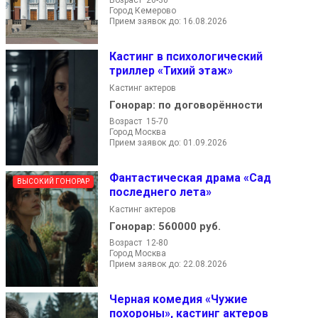
Город Кемерово
Прием заявок до: 16.08.2026
Кастинг в психологический
триллер «Тихий этаж»
Кастинг актеров
Гонорар:
по договорённости
Возраст 15-70
Город Москва
Прием заявок до: 01.09.2026
Фантастическая драма «Сад
ВЫСОКИЙ ГОНОРАР
последнего лета»
Кастинг актеров
Гонорар:
560000 руб.
Возраст 12-80
Город Москва
Прием заявок до: 22.08.2026
Черная комедия «Чужие
похороны», кастинг актеров