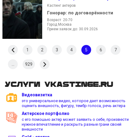
Кастинг актеров
Гонорар:
по договорённости
Возраст 20-70
Город Москва
Прием заявок до: 30.09.2026
1
2
3
4
5
6
7
...
929
Услуги vkastinge.ru
Видеовизитка
это универсальное видео, которое дает возможность
оценить внешность, фигуру, тембр голоса, речь актера
Актерское портфолио
с его помошью актер может заявить о себе, произвести
нужное впечатление и раскрыть разные грани своей
внешности
Gold - статус