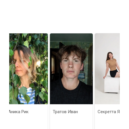
Тратов Иван
Секретта Яна
Антоно
Аркади
Павлов