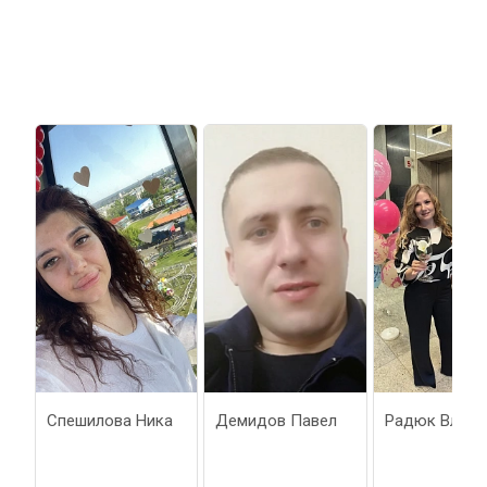
Спешилова Ника
Демидов Павел
Радюк Владимира