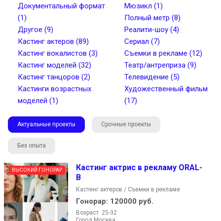
Документальный формат
Мюзикл (1)
(1)
Полный метр (8)
Другое (9)
Реалити-шоу (4)
Кастинг актеров (89)
Сериал (7)
Найти
Кастинг вокалистов (3)
Съемки в рекламе (12)
Кастинг моделей (32)
Театр/антреприза (9)
Кастинг танцоров (2)
Телевидение (5)
Кастинги возрастных
Художественный фильм
моделей (1)
(17)
Актуальные проекты
Срочные проекты
Без опыта
Кастинг актрис в рекламу ORAL-
ВЫСОКИЙ ГОНОРАР
B
Кастинг актеров / Съемки в рекламе
Гонорар:
120000 руб.
Возраст 25-32
Город Москва