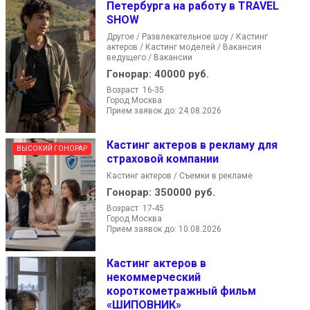
Петербурга на работу в TRAVEL
SHOW
Другое / Развлекательное шоу / Кастинг
актеров / Кастинг моделей / Вакансия
ведущего / Вакансии
Гонорар:
40000 руб.
Возраст 16-35
Город Москва
Прием заявок до: 24.08.2026
Кастинг актеров в рекламу для
ВЫСОКИЙ ГОНОРАР
страховой компании
Кастинг актеров / Съемки в рекламе
Гонорар:
350000 руб.
Возраст 17-45
Город Москва
Прием заявок до: 10.08.2026
Кастинг актеров в
некоммерческий
короткометражный фильм
«ШИПОВНИК»