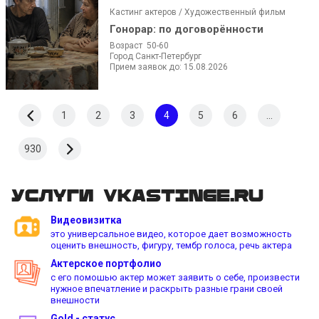
Кастинг актеров / Художественный фильм
Гонорар:
по договорённости
Возраст 50-60
Город Санкт-Петербург
Прием заявок до: 15.08.2026
1
2
3
4
5
6
...
930
Услуги vkastinge.ru
Видеовизитка
это универсальное видео, которое дает возможность
оценить внешность, фигуру, тембр голоса, речь актера
Актерское портфолио
с его помошью актер может заявить о себе, произвести
нужное впечатление и раскрыть разные грани своей
внешности
Gold - статус