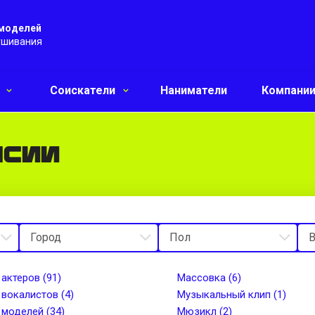
 моделей
ушивания
и
Соискатели
Наниматели
Компани
нсии
 актеров (91)
Массовка (6)
 вокалистов (4)
Музыкальный клип (1)
 моделей (34)
Мюзикл (2)