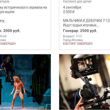
актеров
Кастинги для детей
ку исторического сериала на
4 сентября
бря ищем:
2 500 ₽
у...
МАЛЬЧИКИ И ДЕВОЧКИ 7-12
Ищут худых игровых...
р:
2000 руб.
Гонорар:
2500 руб.
35-60
Возраст 7-12
сква
Город Москва
 ЗАВЕРШЕН
КАСТИНГ ЗАВЕРШЕН