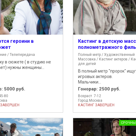
тся героини в
Кастинг в детскую мас
южет
полнометражного фил
ние / Телепередача
Полный метр / Художественный 
Массовка / Кастинг актеров / Ка
у в сюжете ( в студию не
для детей
ет) нужны женщины...
В полный метр "пророк" ищу
игровых актеров.
Мальчики...
р:
5000 руб.
Гонорар:
2500 руб.
45-80
Возраст 7-12
сква
Город Москва
 ЗАВЕРШЕН
КАСТИНГ ЗАВЕРШЕН
СРОЧНЫ