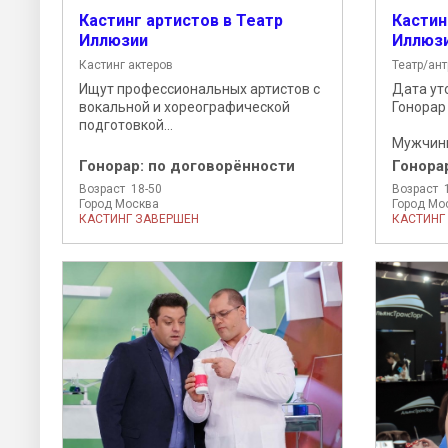
Кастинг артистов в Театр
Кастин
Иллюзии
Иллюз
Кастинг актеров
Театр/ан
Ищут профессиональных артистов с
Дата ут
вокальной и хореографической
Гонорар
подготовкой...
Мужчины
Гонорар:
по договорённости
Гонора
Возраст 18-50
Возраст 
Город Москва
Город Мо
КАСТИНГ ЗАВЕРШЕН
КАСТИНГ