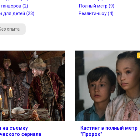
 танцоров (2)
Полный метр (9)
и для детей (23)
Реалити-шоу (4)
Без опыта
 на съемку
Кастинг в полный метр
ческого сериала
"Пророк"