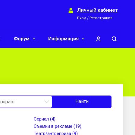
Личный кабинет
Вход / Регистрация
и
Форум
Информация
Найти
Сериал (4)
Съемки в рекламе (19)
Театр/антреприза (9)