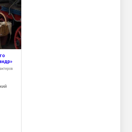
го
андр»
 актеров
ский