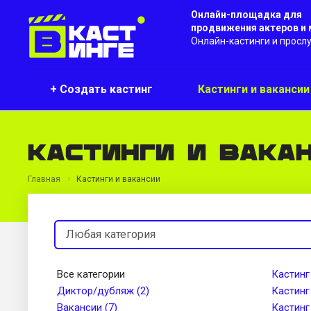
Онлайн-площадка для
продвижения актеров и
Онлайн-кастинги и просл
+ Создать кастинг
Кастинги и ваканси
Кастинги и вака
Главная
Кастинги и вакансии
Все категории
Кастинг
Диктор/дубляж (2)
Кастинг
Вакансии (7)
Кастинг