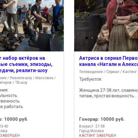
 набор актёров на
Актриса в сериал Перво
ые съемки, эпизоды,
канала «Натали и Алекс
едачи, реалити-шоу
Телевидение / Сериал / Кастинг
ние / Реалити-шоу / Массовка /
Требуются:
ктеров / ТВ-шоу
ния:
Женщина 27-38 лет, славян
альность
типаж, простая внешность...
твенность
е работать
р:
10000 руб.
Гонорар:
10000 руб.
23-40
Возраст 27-38
сква
Город Москва
 ЗАВЕРШЕН
КАСТИНГ ЗАВЕРШЕН