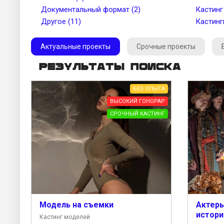
Документальный формат (2)
Кастинг
Другое (11)
Кастинг
Актуальные проекты
Срочные проекты
Результаты поиска
БЕЗ ОПЫТА
ВЫСОКИЙ ГОНОРАР
СРОЧНЫЙ КАСТИНГ
Модель на съемки
Актеры
истори
Кастинг моделей