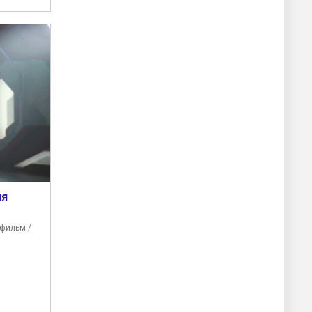
ля
фильм /