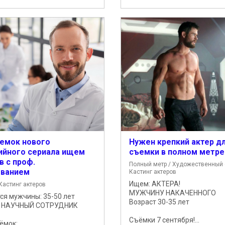
емок нового
Нужен крепкий актер д
ийного сериала ищем
съемки в полном метре
в с проф.
Полный метр / Художественный 
ованием
Кастинг актеров
Ищем: АКТЕРА!
Кастинг актеров
МУЖЧИНУ НАКАЧЕННОГО
ся мужчины: 35-50 лет
Возраст 30-35 лет
ь: НАУЧНЫЙ СОТРУДНИК
Съёмки 7 сентября!...
мок:...