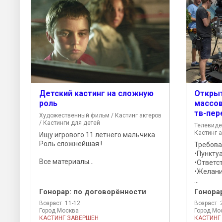
Детский кастинг на сложную
Открыт
роль
массов
тв-пер
Художественный фильм / Кастинг актеров
/ Кастинги для детей
Телевиде
Кастинг а
Ищу игрового 11 летнего мальчика
Роль сложнейшая !
Требова
•Пункту
Все материалы...
•Ответс
•Желани
...
Гонорар:
по договорённости
Гонора
Возраст 11-12
Возраст 
Город Москва
Город Мо
КАСТИНГ ЗАВЕРШЕН
КАСТИНГ