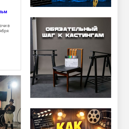
льм
очи в
тября