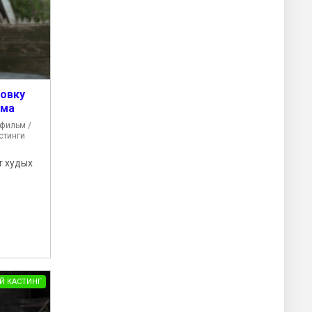
совку
ьма
фильм /
стинги
т худых
Й КАСТИНГ