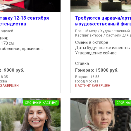
тавку 12-13 сентября
Требуются циркачи/арт
стендистка
в художественный фил
моделей
Полный метр / Художественный 
Кастинг актеров / Кастинги для 
ния:
Смены в октябре
т 170 см.
Даты будут позже известны
табельная, красивая...
Утверждение сейчас.
Ставка...
р:
9000 руб.
Гонорар:
15000 руб.
18-35
Возраст 16-55
сква
Город Москва
 ЗАВЕРШЕН
КАСТИНГ ЗАВЕРШЕН
СРОЧНЫЙ КАСТИНГ
СРОЧНЫ