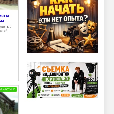
исты
ьм
фильм /
детей
.
Й КАСТИНГ