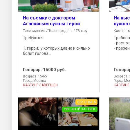
На съемку с доктором
На выс
Агапкиным нужны герои
нужна 
Телевидение / Телепередача / ТВ-шоу
Кастинг 
Требуются:
Требова
- рост о
1. герои, у которых давно и сильно
- презен
болит голова...
Гонорар:
15000 руб.
Гонора
Возраст 15-65
Возраст 
Город Москва
Город Мо
КАСТИНГ ЗАВЕРШЕН
КАСТИНГ
БЕЗ ОПЫТА
СРОЧНЫЙ КАСТИНГ