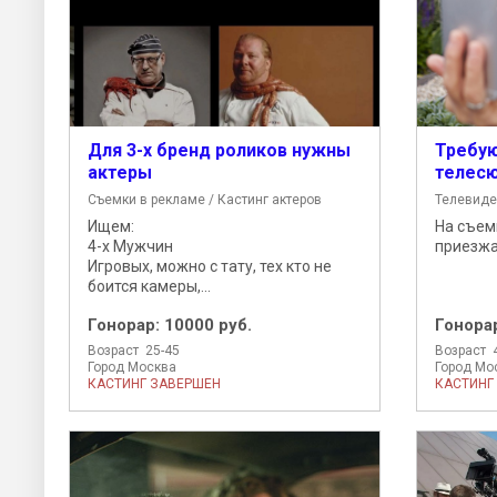
Для 3-х бренд роликов нужны
Требую
актеры
телес
Съемки в рекламе / Кастинг актеров
Телевиде
Ищем:
На съемк
4-х Мужчин
приезжа
Игровых, можно с тату, тех кто не
боится камеры,...
Гонорар:
10000 руб.
Гонора
Возраст 25-45
Возраст 
Город Москва
Город Мо
КАСТИНГ ЗАВЕРШЕН
КАСТИНГ