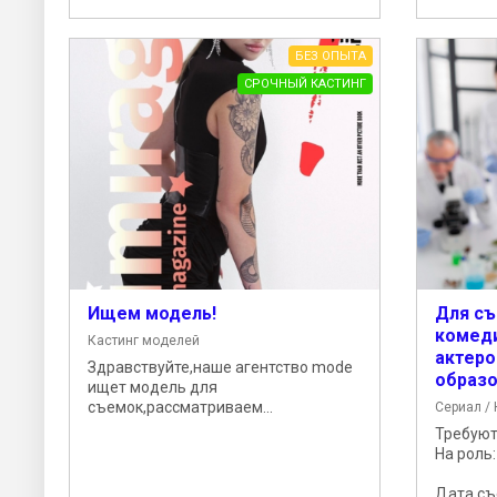
БЕЗ ОПЫТА
СРОЧНЫЙ КАСТИНГ
Ищем модель!
Для съ
комед
Кастинг моделей
актеро
Здравствуйте,наше агентство mode
образ
ищет модель для
съемок,рассматриваем...
Сериал / 
Требуют
На рол
Дата съё