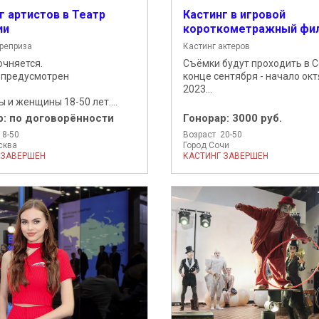
г артистов в Театр
Кастинг в игровой
ии
короткометражный фи
треприза
Кастинг актеров
очняется.
Съёмки будут проходить в С
 предусмотрен
конце сентября - начало ок
2023...
 и женщины 18-50 лет....
р:
по договорённости
Гонорар:
3000 руб.
18-50
Возраст 20-50
сква
Город Сочи
 ЗАВЕРШЕН
КАСТИНГ ЗАВЕРШЕН