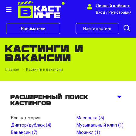
Личный кабинет
Вход / Регистрация
Наниматели
Найти кастинг
Кастинги и
вакансии
Главная
Кастинги и вакансии
Расширенный поиск
кастингов
Все категории
Массовка (5)
Диктор/дубляж (4)
Музыкальный клип (1)
Вакансии (7)
Мюзикл (1)