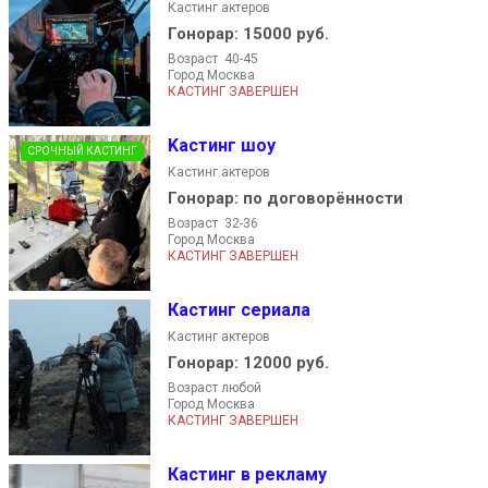
Кастинг актеров
Гонорар:
15000 руб.
Возраст 40-45
Город Москва
КАСТИНГ ЗАВЕРШЕН
Kастинг шоу
СРОЧНЫЙ КАСТИНГ
Кастинг актеров
Гонорар:
по договорённости
Возраст 32-36
Город Москва
КАСТИНГ ЗАВЕРШЕН
Кастинг сериала
Кастинг актеров
Гонорар:
12000 руб.
Возраст любой
Город Москва
КАСТИНГ ЗАВЕРШЕН
Кастинг в рекламу