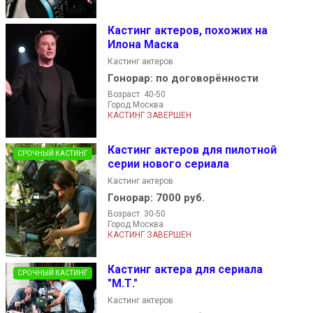
Кастинг актеров, похожих на
Илона Маска
Кастинг актеров
Гонорар:
по договорённости
Возраст 40-50
Город Москва
КАСТИНГ ЗАВЕРШЕН
Кастинг актеров для пилотной
СРОЧНЫЙ КАСТИНГ
серии нового сериала
Кастинг актеров
Гонорар:
7000 руб.
Возраст 30-50
Город Москва
КАСТИНГ ЗАВЕРШЕН
Кастинг актера для сериала
СРОЧНЫЙ КАСТИНГ
"М.Т."
Кастинг актеров