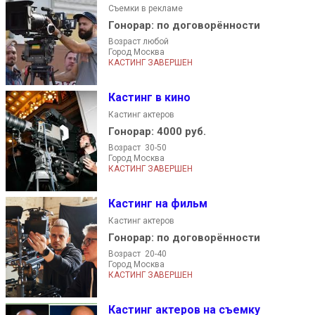
Съемки в рекламе
Гонорар:
по договорённости
Возраст любой
Город Москва
КАСТИНГ ЗАВЕРШЕН
Кастинг в кино
Кастинг актеров
Гонорар:
4000 руб.
Возраст 30-50
Город Москва
КАСТИНГ ЗАВЕРШЕН
Кастинг на фильм
Кастинг актеров
Гонорар:
по договорённости
Возраст 20-40
Город Москва
КАСТИНГ ЗАВЕРШЕН
Кастинг актеров на съемку