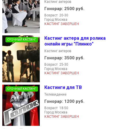
Кастинг актеров
Гонорар:
2500 руб.
Возраст 20-30
Город Москва
КАСТИНГ ЗАВЕРШЕН
Кастинг актера для ролика
СРОЧНЫЙ КАСТИНГ
онлайн игры "Плинко"
Кастинг актеров
Гонорар:
3500 руб.
Возраст 25-30
Город Москва
КАСТИНГ ЗАВЕРШЕН
Кастинги для ТВ
СРОЧНЫЙ КАСТИНГ
Телевидение
Гонорар:
1200 руб.
Возраст 18-50
Город Москва
КАСТИНГ ЗАВЕРШЕН