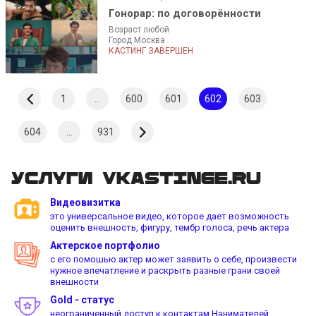
Гонорар:
по договорённости
Возраст любой
Город Москва
КАСТИНГ ЗАВЕРШЕН
1
...
600
601
602
603
604
...
931
Услуги vkastinge.ru
Видеовизитка
это универсальное видео, которое дает возможность
оценить внешность, фигуру, тембр голоса, речь актера
Актерское портфолио
с его помошью актер может заявить о себе, произвести
нужное впечатление и раскрыть разные грани своей
внешности
Gold - статус
неограниченный доступ к контактам Нанимателей,