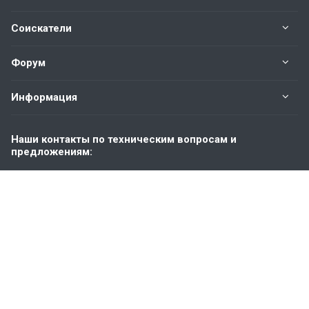
Соискатели
Форум
Информация
Наши контакты по техническим вопросам и
предложениям:
help@vkastinge.ru
© 2026 Все права защищены.