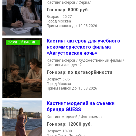
Кастинг актеров / Сериал
Гонорар:
8000 руб.
Возраст 20-27
Город Москва
Прием заявок до: 10.08.2026
Кастинг актеров для учебного
СРОЧНЫЙ КАСТИНГ
некоммерческого фильма
«Августовская ночь»
Кастинг актеров / Художественный фильм /
Кастинги для детей
Гонорар:
по договорённости
Возраст 6-85
Город Москва
Прием заявок до: 10.08.2026
Кастинг моделей на съемки
бренда GUESS
Кастинг моделей / Фотосъемки
Гонорар:
12000 руб.
Возраст 18-30
Город Санкт-Петербург