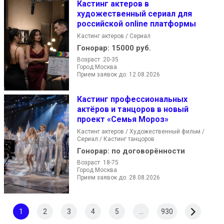
Кастинг актеров в
художественный сериал для
российской online платформы
Кастинг актеров / Сериал
Гонорар:
15000 руб.
Возраст 20-35
Город Москва
Прием заявок до: 12.08.2026
Кастинг профессиональных
актёров и танцоров в новый
проект «Семья Мороз»
Кастинг актеров / Художественный фильм /
Сериал / Кастинг танцоров
Гонорар:
по договорённости
Возраст 18-75
Город Москва
Прием заявок до: 28.08.2026
1
2
3
4
5
...
930