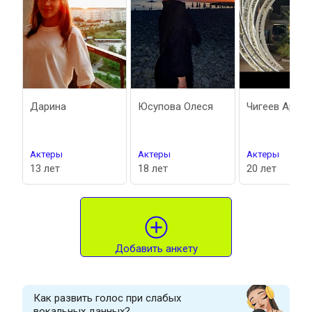
ина
Юсупова Олеся
Чигеев Артем,
П
ры
Актеры
Актеры
А
ет
18 лет
20 лет
5
Добавить анкету
Как развить голос при слабых
вокальных данных?