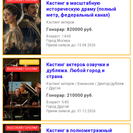
ВЫСОКИЙ ГОНОРАР
Кастинг в масштабную
историческую драму (полный
метр, федеральный канал)
Кастинг актеров
Гонорар:
820000 руб.
Возраст 14-60
Город Москва
Прием заявок до: 10.08.2026
БЕЗ ОПЫТА
Кастинг актеров озвучки и
ВЫСОКИЙ ГОНОРАР
дубляжа. Любой город и
страна.
Кастинг актеров / Вакансии / Диктор/дубляж
/ Другое
Гонорар:
210000 руб.
Возраст 5-85
Город Другой
Прием заявок до: 31.12.2026
ВЫСОКИЙ ГОНОРАР
Кастинг в полнометражный