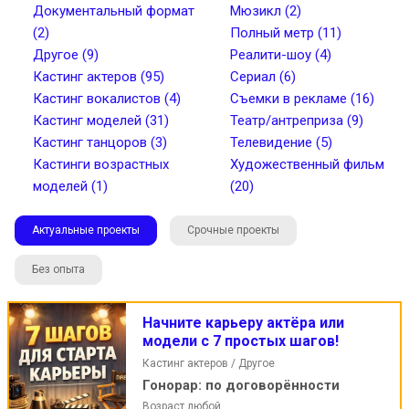
Документальный формат
Мюзикл (2)
(2)
Полный метр (11)
Другое (9)
Реалити-шоу (4)
Кастинг актеров (95)
Сериал (6)
Найти
Кастинг вокалистов (4)
Съемки в рекламе (16)
Кастинг моделей (31)
Театр/антреприза (9)
Кастинг танцоров (3)
Телевидение (5)
Кастинги возрастных
Художественный фильм
моделей (1)
(20)
Актуальные проекты
Срочные проекты
Без опыта
Начните карьеру актёра или
модели с 7 простых шагов!
Кастинг актеров / Другое
Гонорар:
по договорённости
Возраст любой