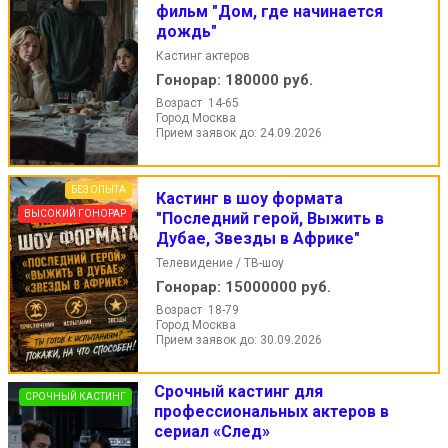
фильм "Дом, где начинается
дождь"
Кастинг актеров
Гонорар:
180000 руб.
Возраст 14-65
Город Москва
Прием заявок до: 24.09.2026
БЕЗ ОПЫТА
Кастинг в шоу формата
ВЫСОКИЙ ГОНОРАР
"Последний герой, Выжить в
Дубае, Звезды в Африке"
Телевидение / ТВ-шоу
Гонорар:
15000000 руб.
Возраст 18-79
Город Москва
Прием заявок до: 30.09.2026
Срочный кастинг для
СРОЧНЫЙ КАСТИНГ
профессиональных актеров в
сериал «След»