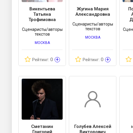
Викентьева
Жугина Мария
П
Татьяна
Александровна
Трофимовна
Д
Сценаристы/авторы
текстов
Сценаристы/авторы
Сцен
текстов
МОСКВА
МОСКВА
+
+
0
0
Рейтинг:
Рейтинг:
Сметанин
Голубев Алексей
Григорий
Викторович