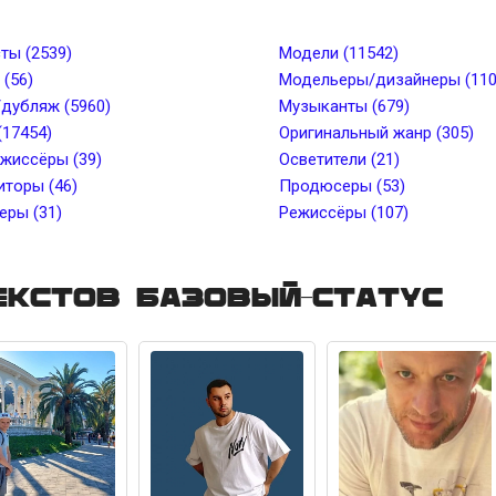
от
Рост, см до
Вес, кг от
Вес, кг 
ты (2539)
Модели (11542)
(56)
Модельеры/дизайнеры (110
дубляж (5960)
Музыканты (679)
лоса
Длина волос
(17454)
Оригинальный жанр (305)
жиссёры (39)
Осветители (21)
торы (46)
ки
Пирсинг
Продюсеры (53)
ры (31)
Режиссёры (107)
екстов Базовый-статус