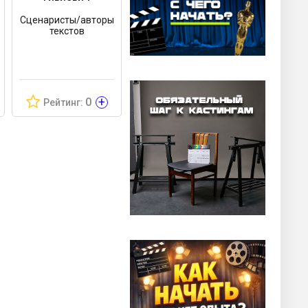
Сценаристы/авторы
текстов
+
0
Рейтинг: