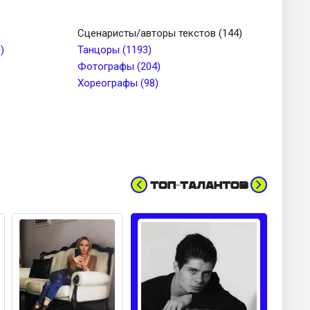
до
Тип лица
Сценаристы/авторы текстов (144)
)
Танцоры (1193)
Фотографы (204)
Цвет волос
Хореографы (98)
Топ-талантов