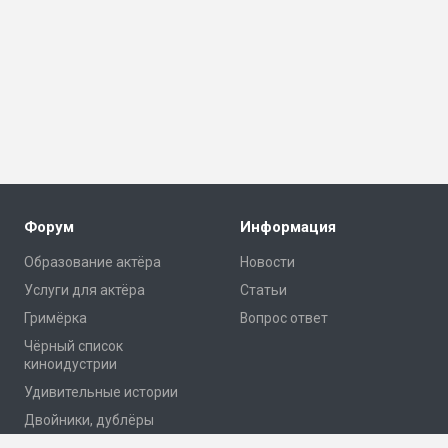
Форум
Информация
Образование актёра
Новости
Услуги для актёра
Статьи
Гримёрка
Вопрос ответ
Чёрный список
киноидустрии
Удивительные истории
Двойники, дублёры