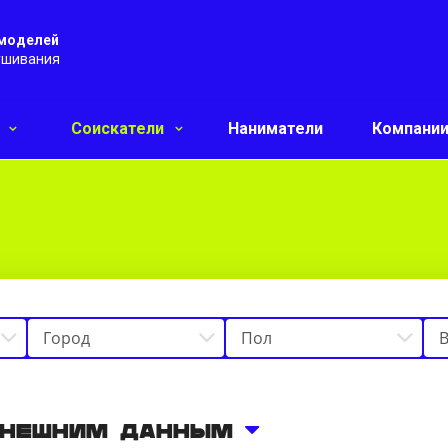
 моделей
ушивания
и
Соискатели
Наниматели
Компани
внешним данным