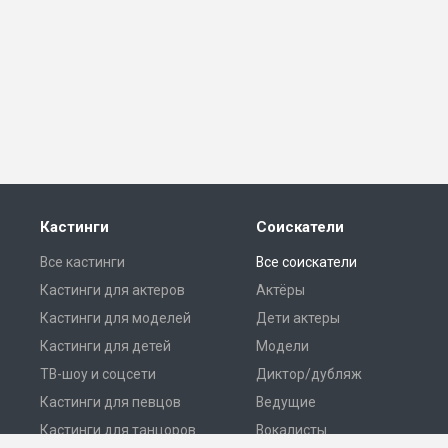
Кастинги
Соискатели
Все кастинги
Все соискатели
Кастинги для актеров
Актёры
Кастинги для моделей
Дети актеры
Кастинги для детей
Модели
ТВ-шоу и соцсети
Диктор/дубляж
Кастинги для певцов
Ведущие
Кастинги для танцоров
Вокалисты