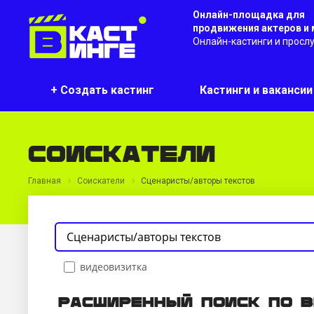
Онлайн-площадка для
продвижения актеров и
Онлайн-кастинги и просл
+ Создать кастинг
Кастинги и ваканси
Соискатели
Главная
Соискатели
Сценаристы/авторы текстов
видеовизитка
Расширенный поиск по 