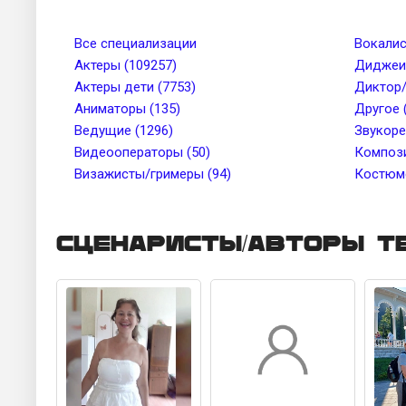
Телосложение
Рост, см 
Все специализации
Вокалис
Актеры (109257)
Диджеи 
Актеры дети (7753)
Диктор/
Цвет глаз
Тембр го
Аниматоры (135)
Другое 
Ведущие (1296)
Звукоре
Видеооператоры (50)
Цвет кожи
Компози
Татуиров
Визажисты/гримеры (94)
Костюме
Сценаристы/авторы т