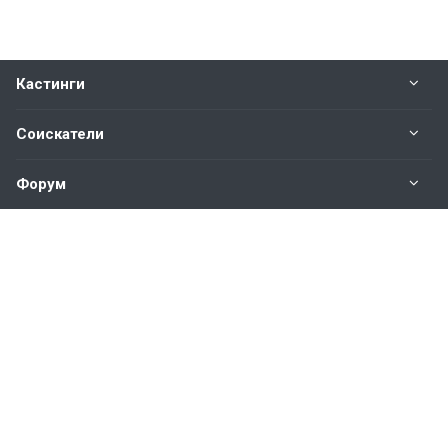
Кастинги
Соискатели
Форум
Информация
Наши контакты по техническим вопросам и
предложениям:
help@vkastinge.ru
© 2026 Все права защищены.