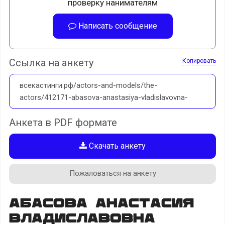
проверку нанимателям
Написать сообщение
Ссылка на анкету
Копировать
всекастинги.рф/actors-and-models/the-
actors/412171-abasova-anastasiya-vladislavovna-
Анкета в PDF формате
Скачать анкету
Пожаловаться на анкету
Абасова Анастасия
Владиславовна