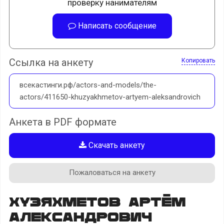
проверку нанимателям
Написать сообщение
Ссылка на анкету
Копировать
всекастинги.рф/actors-and-models/the-
actors/411650-khuzyakhmetov-artyem-aleksandrovich
Анкета в PDF формате
Скачать анкету
Пожаловаться на анкету
Хузяхметов Артём
Александрович