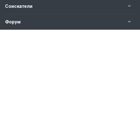
Соискатели
Форум
Информация
Наши контакты по техническим вопросам и
предложениям:
help@vkastinge.ru
© 2026 Все права защищены.