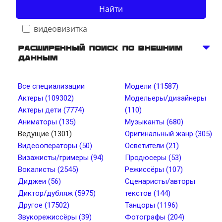
Найти
видеовизитка
Расширенный поиск по внешним
данным
Телосложение
Все специализации
Модели (11587)
Актеры (109302)
Модельеры/дизайнеры
Рост, см от
Рост, см до
Актеры дети (7774)
(110)
Аниматоры (135)
Музыканты (680)
Ведущие (1301)
Оригинальный жанр (305)
Вес, кг от
Вес, кг до
Видеооператоры (50)
Осветители (21)
Визажисты/гримеры (94)
Продюсеры (53)
Вокалисты (2545)
Режиссёры (107)
Тип лица
Цвет глаз
Диджеи (56)
Сценаристы/авторы
Диктор/дубляж (5975)
текстов (144)
Другое (17502)
Танцоры (1196)
Тембр голоса
Длина волос
Звукорежиссёры (39)
Фотографы (204)