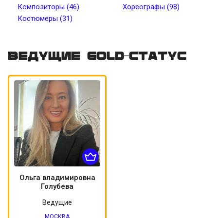
Композиторы (46)
Хореографы (98)
Костюмеры (31)
Цвет волос
Цвет кожи
Татуировки
Пирсинг
Ведущие Gold-статус
Ольга владимировна
Голубева
Ведущие
МОСКВА