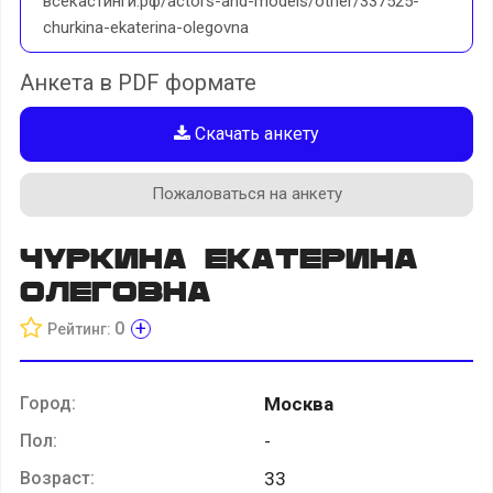
всекастинги.рф/actors-and-models/other/337525-
churkina-ekaterina-olegovna
Анкета в PDF формате
Скачать анкету
Пожаловаться на анкету
Чуркина Екатерина
Олеговна
+
0
Рейтинг:
Город:
Москва
Пол:
-
Возраст:
33