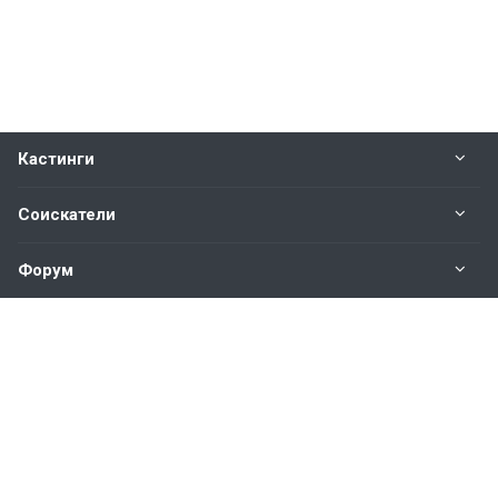
Кастинги
Соискатели
Форум
Информация
Наши контакты по техническим вопросам и
предложениям:
help@vkastinge.ru