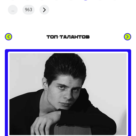
...
963
Топ-талантов