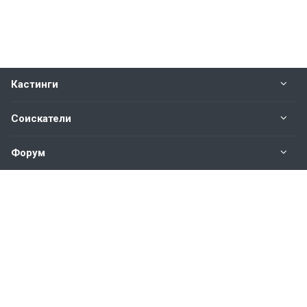
Кастинги
Соискатели
Форум
Информация
Наши контакты по техническим вопросам и
предложениям:
help@vkastinge.ru