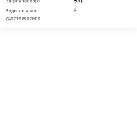
Есть
Загранпаспорт
B
Водительское
удостоверение