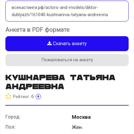
всекастинги.рф/actors-and-models/diktor-
dublyazh/161040-kushnareva-tatyana-andreevna
Анкета в PDF формате
Скачать анкету
Пожаловаться на анкету
Кушнарева Татьяна
Андреевна
+
6
Рейтинг:
Город:
Москва
Пол:
Жен.