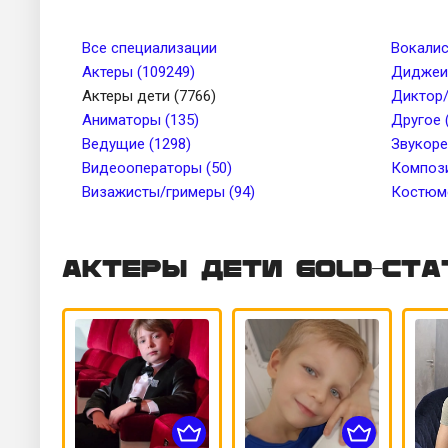
Телосложение
Рост, см 
Все специализации
Вокалис
Актеры (109249)
Диджеи 
Актеры дети (7766)
Диктор/
Цвет глаз
Тембр го
Аниматоры (135)
Другое 
Ведущие (1298)
Звукоре
Видеооператоры (50)
Цвет кожи
Компози
Татуиров
Визажисты/гримеры (94)
Костюме
Актеры дети Gold-ста