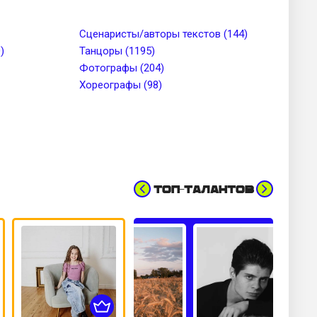
до
Тип лица
Сценаристы/авторы текстов (144)
)
Танцоры (1195)
Фотографы (204)
Цвет волос
Хореографы (98)
Топ-талантов