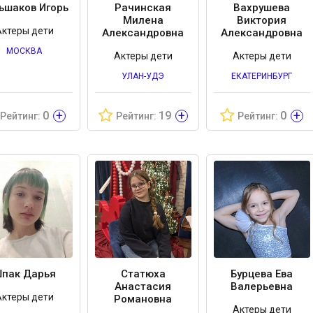
ьшаков Игорь
Рачинская
Вахрушева
Милена
Виктория
Актеры дети
Александровна
Александровна
МОСКВА
Актеры дети
Актеры дети
УЛАН-УДЭ
ЕКАТЕРИНБУРГ
+
+
+
0
19
0
Рейтинг:
Рейтинг:
Рейтинг:
пак Дарья
Статюха
Бурцева Ева
Анастасия
Валерьевна
Актеры дети
Романовна
Актеры дети