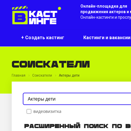
Онлайн-площадка для
продвижения актеров и
Онлайн-кастинги и просл
+ Создать кастинг
Кастинги и ваканси
Соискатели
Главная
Соискатели
Актеры дети
видеовизитка
Расширенный поиск по 