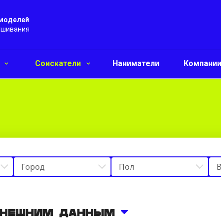
 моделей
ушивания
и
Соискатели
Наниматели
Компани
внешним данным