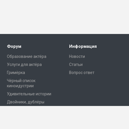
Форум
Информация
Образование актёра
Новости
Услуги для актёра
Статьи
Гримёрка
Вопрос ответ
Чёрный список
киноидустрии
Удивительные истории
Двойники, дублёры