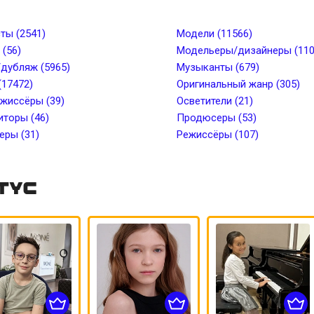
от
Рост, см до
Вес, кг от
Вес, кг 
ты (2541)
Модели (11566)
(56)
Модельеры/дизайнеры (110
дубляж (5965)
Музыканты (679)
лоса
Длина волос
(17472)
Оригинальный жанр (305)
жиссёры (39)
Осветители (21)
торы (46)
ки
Пирсинг
Продюсеры (53)
ры (31)
Режиссёры (107)
тус