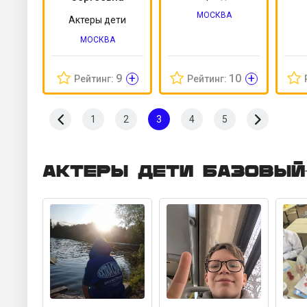
МОСКВА
Актеры дети
МОСКВА
+
+
9
10
Рейтинг:
Рейтинг:
1
2
3
4
5
Актеры дети Базовый