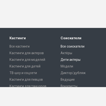
Кастинги
Соискатели
Все кастинги
Все соискатели
Кастинги для актеров
Актёры
Кастинги для моделей
Дети актеры
Кастинги для детей
Модели
ТВ-шоу и соцсети
Диктор/дубляж
Кастинги для певцов
Ведущие
Кастинги для танцоров
Вокалисты
Разместить кастинг
Танцоры