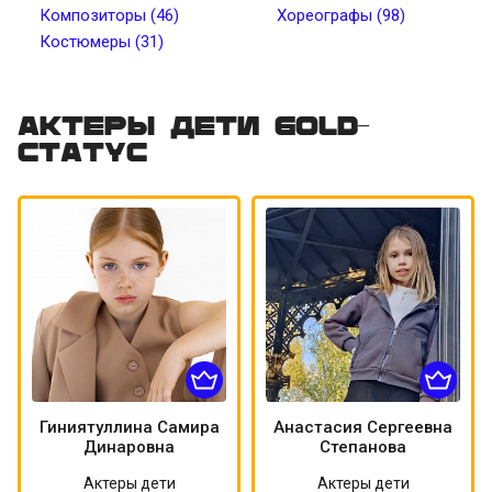
Композиторы (46)
Хореографы (98)
Костюмеры (31)
Цвет волос
Цвет кожи
Татуировки
Пирсинг
Актеры дети Gold-
статус
Гиниятуллина Самира
Анастасия Сергеевна
Динаровна
Степанова
Актеры дети
Актеры дети