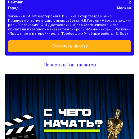
31
Рейтинг
2
Ре
ква
Город
Москва
Го
Закончил ГИТИС мастерская С.И.Яшина актер театра и кино.
Принимал участие в дипломных работах: Н.В.Гоголь «Мёртвые души» -
роль “Собакевич” Ф.И.Достоевский «Село Степанчиково и его
обитатели из записок неизвестного» - роль «Михинчиков» В.Распутин
«Прощание с матерой» - роль “Гробовщик» Учебные работы: Б. Брехт
— «Господин Пунтила и слуга его Матти» (Господин ...
Смотреть анкету
Попасть в Топ-талантов