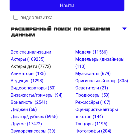
Найти
видеовизитка
Расширенный поиск по внешним
данным
Телосложение
Все специализации
Модели (11566)
Актеры (109235)
Модельеры/дизайнеры
Рост, см от
Рост, см до
Актеры дети (7772)
(110)
Аниматоры (135)
Музыканты (679)
Ведущие (1298)
Оригинальный жанр (305)
Вес, кг от
Вес, кг до
Видеооператоры (50)
Осветители (21)
Визажисты/гримеры (94)
Продюсеры (53)
Вокалисты (2541)
Режиссёры (107)
Тип лица
Цвет глаз
Диджеи (56)
Сценаристы/авторы
Диктор/дубляж (5965)
текстов (144)
Другое (17472)
Танцоры (1195)
Тембр голоса
Длина волос
Звукорежиссёры (39)
Фотографы (204)