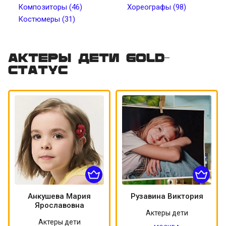
Композиторы (46)
Хореографы (98)
Костюмеры (31)
Цвет волос
Цвет кожи
Татуировки
Пирсинг
Актеры дети Gold-
статус
Анкушева Мария
Рузавина Виктория
Ярославовна
Актеры дети
Актеры дети