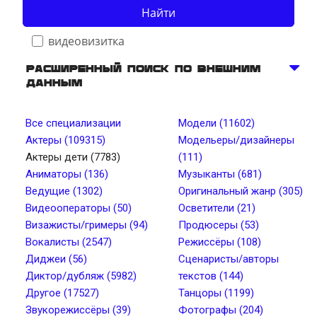
Найти
видеовизитка
Расширенный поиск по внешним
данным
Телосложение
Все специализации
Модели (11602)
Актеры (109315)
Модельеры/дизайнеры
Рост, см от
Рост, см до
Актеры дети (7783)
(111)
Аниматоры (136)
Музыканты (681)
Ведущие (1302)
Оригинальный жанр (305)
Вес, кг от
Вес, кг до
Видеооператоры (50)
Осветители (21)
Визажисты/гримеры (94)
Продюсеры (53)
Вокалисты (2547)
Режиссёры (108)
Тип лица
Цвет глаз
Диджеи (56)
Сценаристы/авторы
Диктор/дубляж (5982)
текстов (144)
Другое (17527)
Танцоры (1199)
Тембр голоса
Длина волос
Звукорежиссёры (39)
Фотографы (204)