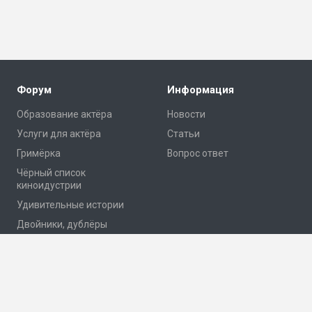
Форум
Информация
Образование актёра
Новости
Услуги для актёра
Статьи
Гримёрка
Вопрос ответ
Чёрный список
киноидустрии
Удивительные истории
Двойники, дублёры