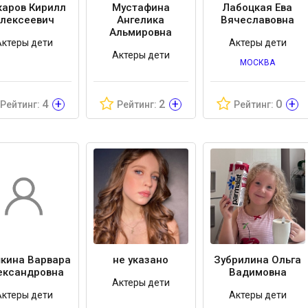
аров Кирилл
Мустафина
Лабоцкая Ева
лексеевич
Ангелика
Вячеславовна
Альмировна
Актеры дети
Актеры дети
Актеры дети
МОСКВА
+
+
+
4
2
0
Рейтинг:
Рейтинг:
Рейтинг:
кина Варвара
не указано
Зубрилина Ольга
ександровна
Вадимовна
Актеры дети
Актеры дети
Актеры дети