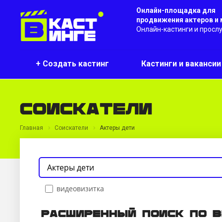
Онлайн-площадка для
продвижения актеров и
Онлайн-кастинги и просл
+ Создать кастинг
Кастинги и ваканси
Соискатели
Главная
Соискатели
Актеры дети
видеовизитка
Расширенный поиск по 