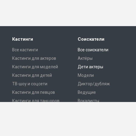
Кастинги
Соискатели
Все кастинги
Все соискатели
Кастинги для актеров
Актёры
Кастинги для моделей
Дети актеры
Кастинги для детей
Модели
ТВ-шоу и соцсети
Диктор/дубляж
Кастинги для певцов
Ведущие
Кастинги для танцоров
Вокалисты
Разместить кастинг
Танцоры