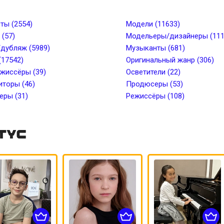
от
Рост, см до
Вес, кг от
Вес, кг 
ты (2554)
Модели (11633)
(57)
Модельеры/дизайнеры (111
дубляж (5989)
Музыканты (681)
лоса
Длина волос
(17542)
Оригинальный жанр (306)
жиссёры (39)
Осветители (22)
торы (46)
ки
Пирсинг
Продюсеры (53)
ры (31)
Режиссёры (108)
тус