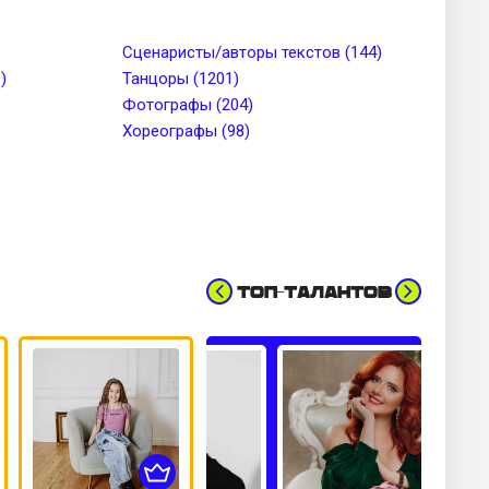
до
Тип лица
Сценаристы/авторы текстов (144)
)
Танцоры (1201)
Фотографы (204)
Цвет волос
Хореографы (98)
Топ-талантов