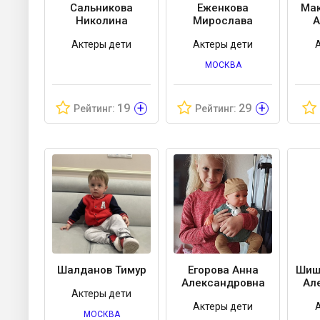
Сальникова
Еженкова
Мак
Николина
Мирослава
А
Актеры дети
Актеры дети
МОСКВА
+
+
19
29
Рейтинг:
Рейтинг:
Шалданов Тимур
Егорова Анна
Шиш
Александровна
Ал
Актеры дети
Актеры дети
МОСКВА