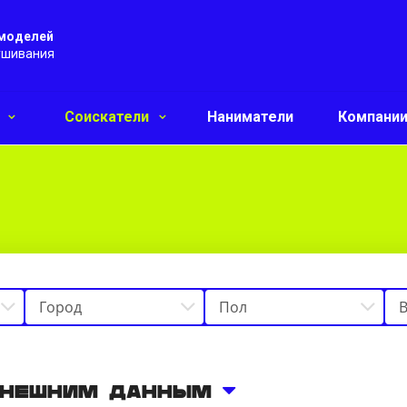
 моделей
ушивания
и
Соискатели
Наниматели
Компани
внешним данным