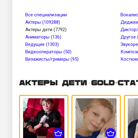
Телосложение
Рост, см 
Все специализации
Вокалис
Актеры (109288)
Диджеи 
Актеры дети (7792)
Диктор/
Цвет глаз
Тембр го
Аниматоры (136)
Другое 
Ведущие (1303)
Звукоре
Видеооператоры (50)
Цвет кожи
Компози
Татуиров
Визажисты/гримеры (95)
Костюме
Актеры дети Gold-ста