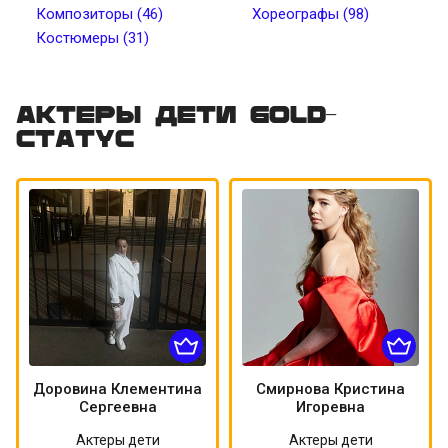
Композиторы (46)
Хореографы (98)
Костюмеры (31)
Цвет волос
Цвет кожи
Татуировки
Пирсинг
Актеры дети Gold-
статус
Доровина Клементина
Смирнова Кристина
Сергеевна
Игоревна
Актеры дети
Актеры дети