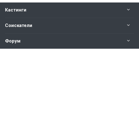
Кастинги
Соискатели
Форум
Информация
Наши контакты по техническим вопросам и
предложениям:
help@vkastinge.ru
© 2026 Все права защищены.