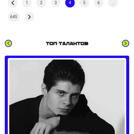
1
2
3
4
5
6
...
645
Топ-талантов