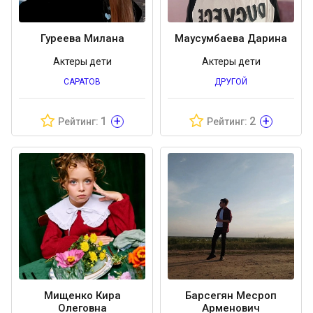
Гуреева Милана
Маусумбаева Дарина
Актеры дети
Актеры дети
САРАТОВ
ДРУГОЙ
+
+
1
2
Рейтинг:
Рейтинг:
Мищенко Кира
Барсегян Месроп
Олеговна
Арменович