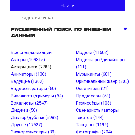
Найти
видеовизитка
Расширенный поиск по внешним
данным
Телосложение
Все специализации
Модели (11602)
Актеры (109315)
Модельеры/дизайнеры
Рост, см от
Рост, см до
Актеры дети (7783)
(111)
Аниматоры (136)
Музыканты (681)
Ведущие (1302)
Оригинальный жанр (305)
Вес, кг от
Вес, кг до
Видеооператоры (50)
Осветители (21)
Визажисты/гримеры (94)
Продюсеры (53)
Вокалисты (2547)
Режиссёры (108)
Тип лица
Цвет глаз
Диджеи (56)
Сценаристы/авторы
Диктор/дубляж (5982)
текстов (144)
Другое (17527)
Танцоры (1199)
Тембр голоса
Длина волос
Звукорежиссёры (39)
Фотографы (204)