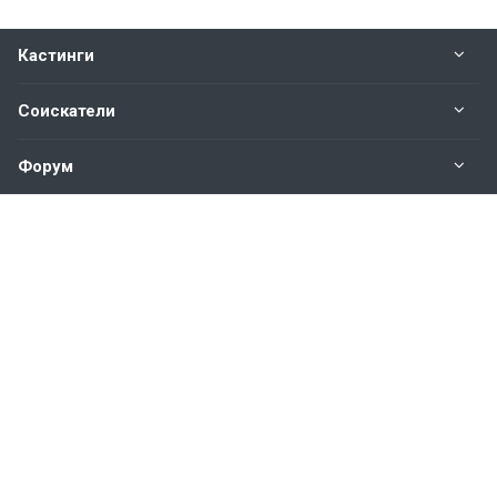
Кастинги
Соискатели
Форум
Информация
Наши контакты по техническим вопросам и
предложениям:
help@vkastinge.ru
© 2026 Все права защищены.