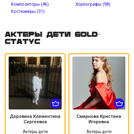
Композиторы (46)
Хореографы (98)
Костюмеры (31)
Цвет волос
Цвет кожи
Татуировки
Пирсинг
Актеры дети Gold-
статус
Доровина Клементина
Смирнова Кристина
Сергеевна
Игоревна
Актеры дети
Актеры дети