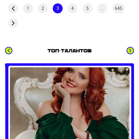
1
2
3
4
5
...
645
Топ-талантов