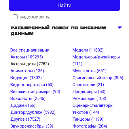
Найти
видеовизитка
Расширенный поиск по внешним
данным
Телосложение
Все специализации
Модели (11602)
Актеры (109295)
Модельеры/дизайнеры
Рост, см от
Рост, см до
Актеры дети (7783)
(111)
Аниматоры (136)
Музыканты (681)
Ведущие (1302)
Оригинальный жанр (305)
Вес, кг от
Вес, кг до
Видеооператоры (50)
Осветители (21)
Визажисты/гримеры (94)
Продюсеры (53)
Вокалисты (2546)
Режиссёры (108)
Тип лица
Цвет глаз
Диджеи (56)
Сценаристы/авторы
Диктор/дубляж (5982)
текстов (144)
Другое (17527)
Танцоры (1199)
Тембр голоса
Длина волос
Звукорежиссёры (39)
Фотографы (204)