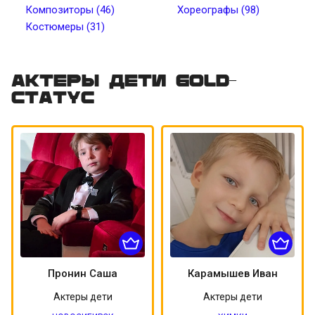
Композиторы (46)
Хореографы (98)
Костюмеры (31)
Цвет волос
Цвет кожи
Татуировки
Пирсинг
Актеры дети Gold-
статус
Пронин Саша
Карамышев Иван
Актеры дети
Актеры дети