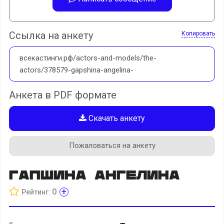
Ссылка на анкету
Копировать
всекастинги.рф/actors-and-models/the-
actors/378579-gapshina-angelina-
Анкета в PDF формате
Скачать анкету
Пожаловаться на анкету
Гапшина Ангелина
+
0
Рейтинг: