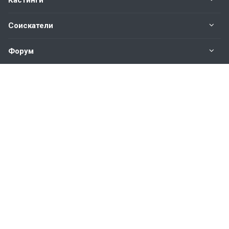
Кастинги
Соискатели
Форум
Информация
Наши контакты по техническим вопросам и
предложениям:
help@vkastinge.ru
© 2026 Все права защищены.