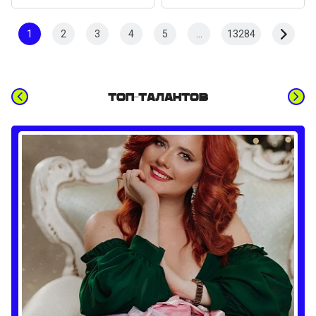
1
2
3
4
5
...
13284
Топ-талантов