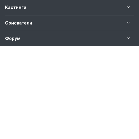
Кастинги
Соискатели
Форум
Информация
Наши контакты по техническим вопросам и
предложениям:
help@vkastinge.ru
© 2026 Все права защищены.