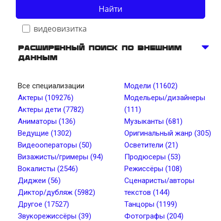
Найти
видеовизитка
Расширенный поиск по внешним
данным
Телосложение
Все специализации
Модели (11602)
Актеры (109276)
Модельеры/дизайнеры
Рост, см от
Рост, см до
Актеры дети (7782)
(111)
Аниматоры (136)
Музыканты (681)
Ведущие (1302)
Оригинальный жанр (305)
Вес, кг от
Вес, кг до
Видеооператоры (50)
Осветители (21)
Визажисты/гримеры (94)
Продюсеры (53)
Вокалисты (2546)
Режиссёры (108)
Тип лица
Цвет глаз
Диджеи (56)
Сценаристы/авторы
Диктор/дубляж (5982)
текстов (144)
Другое (17527)
Танцоры (1199)
Тембр голоса
Длина волос
Звукорежиссёры (39)
Фотографы (204)