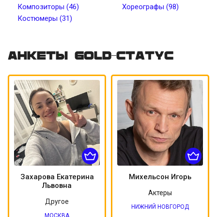
Композиторы (46)
Хореографы (98)
Костюмеры (31)
Цвет волос
Цвет кожи
Татуировки
Пирсинг
Анкеты Gold-статус
Захарова Екатерина
Михельсон Игорь
Львовна
Актеры
Другое
НИЖНИЙ НОВГОРОД
МОСКВА