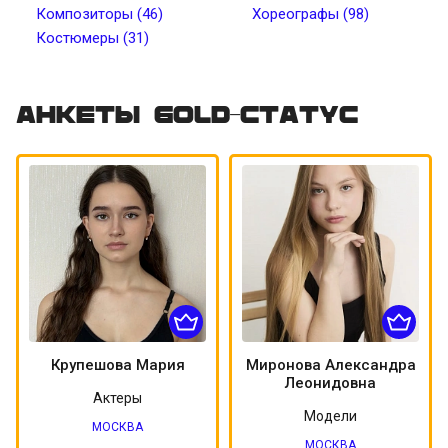
Композиторы (46)
Хореографы (98)
Костюмеры (31)
Цвет волос
Цвет кожи
Татуировки
Пирсинг
Анкеты Gold-статус
Крупешова Мария
Миронова Александра
Леонидовна
Актеры
Модели
МОСКВА
МОСКВА