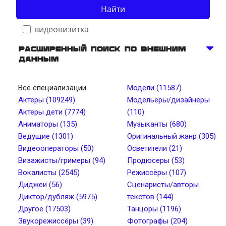
Найти
видеовизитка
Расширенный поиск по внешним
данным
Телосложение
Все специализации
Модели (11587)
Актеры (109249)
Модельеры/дизайнеры
Рост, см от
Рост, см до
Актеры дети (7774)
(110)
Аниматоры (135)
Музыканты (680)
Ведущие (1301)
Оригинальный жанр (305)
Вес, кг от
Вес, кг до
Видеооператоры (50)
Осветители (21)
Визажисты/гримеры (94)
Продюсеры (53)
Вокалисты (2545)
Режиссёры (107)
Тип лица
Цвет глаз
Диджеи (56)
Сценаристы/авторы
Диктор/дубляж (5975)
текстов (144)
Другое (17503)
Танцоры (1196)
Тембр голоса
Длина волос
Звукорежиссёры (39)
Фотографы (204)