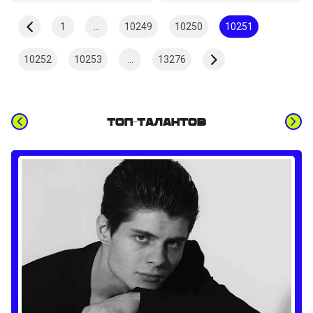
1
...
10249
10250
10251
10252
10253
...
13276
Топ-талантов