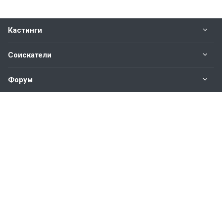
Кастинги
Соискатели
Форум
Информация
Наши контакты по техническим вопросам и
предложениям:
help@vkastinge.ru
© 2026 Все права защищены.