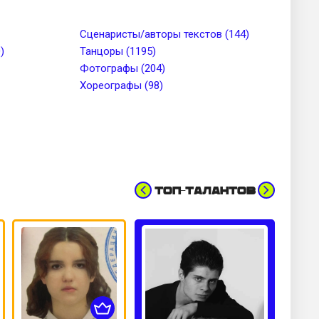
до
Тип лица
Сценаристы/авторы текстов (144)
)
Танцоры (1195)
Фотографы (204)
Цвет волос
Хореографы (98)
Топ-талантов