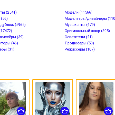
от
Рост, см до
Вес, кг от
Вес, кг 
ты (2541)
Модели (11566)
(56)
Модельеры/дизайнеры (110
дубляж (5965)
Музыканты (679)
лоса
Длина волос
(17472)
Оригинальный жанр (305)
жиссёры (39)
Осветители (21)
торы (46)
ки
Пирсинг
Продюсеры (53)
ры (31)
Режиссёры (107)