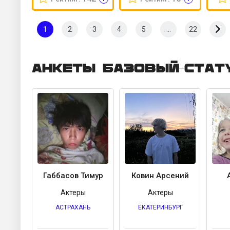
1
2
3
4
5
...
22
Анкеты Базовый-стат
Габбасов Тимур
Ковин Арсений
Актеры
Актеры
АСТРАХАНЬ
ЕКАТЕРИНБУРГ