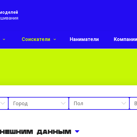
 моделей
ушивания
и
Соискатели
Наниматели
Компани
внешним данным