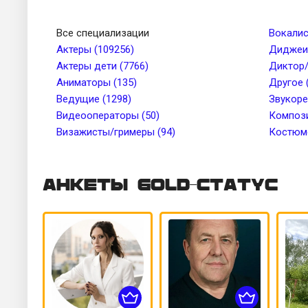
Телосложение
Рост, см 
Все специализации
Вокалис
Актеры (109256)
Диджеи 
Актеры дети (7766)
Диктор/
Цвет глаз
Тембр го
Аниматоры (135)
Другое 
Ведущие (1298)
Звукоре
Видеооператоры (50)
Цвет кожи
Компози
Татуиров
Визажисты/гримеры (94)
Костюме
Анкеты Gold-статус