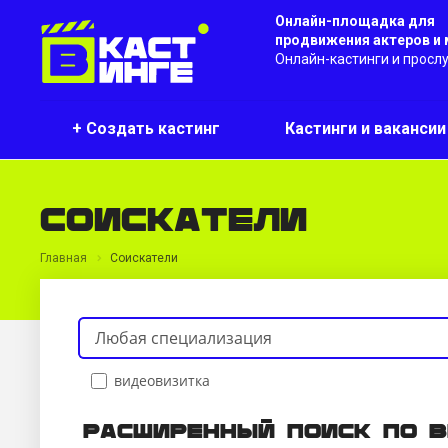
Онлайн-площадка для
продвижения актеров и
Онлайн-кастинги и просл
+ Создать кастинг
Кастинги и ваканси
Соискатели
Главная
Соискатели
видеовизитка
Расширенный поиск по 